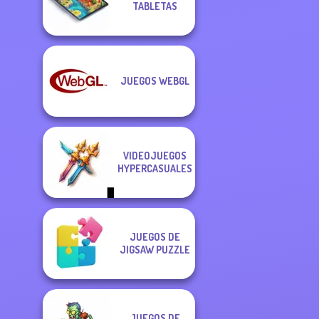
TABLETAS
JUEGOS WEBGL
VIDEOJUEGOS
HYPERCASUALES
JUEGOS DE
JIGSAW PUZZLE
JUEGOS DE