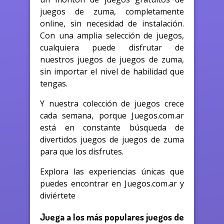
juegos de zuma, completamente
online, sin necesidad de instalación.
Con una amplia selección de juegos,
cualquiera puede disfrutar de
nuestros juegos de juegos de zuma,
sin importar el nivel de habilidad que
tengas.
Y nuestra colección de juegos crece
cada semana, porque Juegos.com.ar
está en constante búsqueda de
divertidos juegos de juegos de zuma
para que los disfrutes.
Explora las experiencias únicas que
puedes encontrar en Juegos.com.ar y
diviértete
Juega a los más populares juegos de