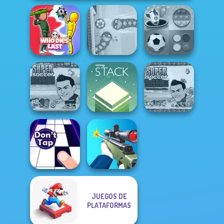
Mind Games for
Who Dies Last
Soccer Snakes
2-3-4 Player
Super Soccer
Super Soccer
Noggins
Noggins
Stack
Christmas
JUEGOS DE
PLATAFORMAS
Don't Tap
Sniper Shooter 2