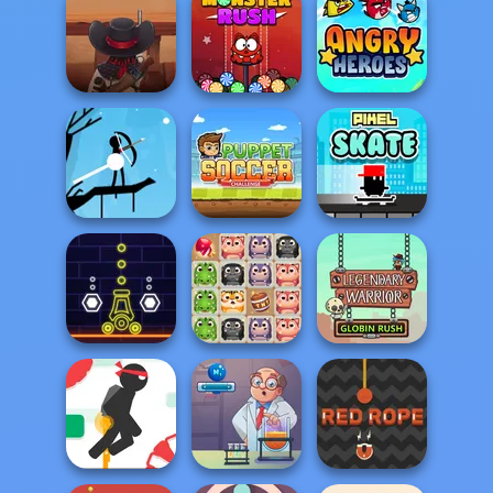
Freehead Skate
Pixel Dash
Geometry Jump
Cowboy Saloon
Defence
Monster Rush
Angry Heroes
Puppet Soccer
Halloween Archer
Challenge
Pixel Skate
Legendary
Crush Masters
Warrior Globin
Neon War
Zoo Fun
Rush