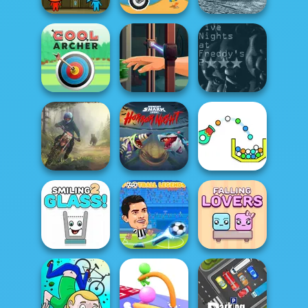
Fireboy and
Offroad Masters
Watergirl
Moto X3M
Challenge
Hand Me The
Five Nights at
Cool Archer
Goods
Freddys 2
Hungry Shark
Arena: Horror
Moto Maniac 3
Nig...
Cannon Strike
Football