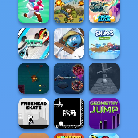
Gladiator True
Castle of Magic
Story
Pair Up
Battalion
Brawlhalla Grand
Healing Rush
Commander 1917
Slam
The Smurfs:
The Smurfs:
TrackMania Blitz
Village Cleaning
Ocean Cleanup
The Lasso of
Ghost
Fortune
Exterminator
Roller Baller