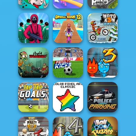
Smiling Glass 2
Legends 2021
Falling Lovers
JollyWorld
Pole Vault 3D
Parking Panic
Squid Challenge
Uphill Rush 12
Moto X3M Winter
Fireboy and
Stupid Zombies
Watergirl 3 Ice
2
Penalty Kicks
Te...
Color Pixel Art
Police Urban