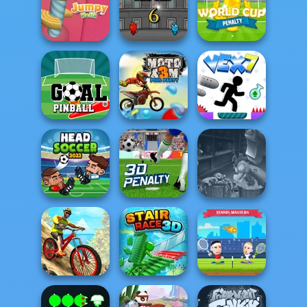
Super MX - The
Champion
Drifting Mania
Basket Battle
Fireboy and
Watergirl 6:
World Cup
Jumpy Helix
Fairy...
Penalty
Moto X3M Pool
Goal Pinball
Party
Vex 7
Head Soccer
Headless
2022
3D Penalty
Zombie Chicken