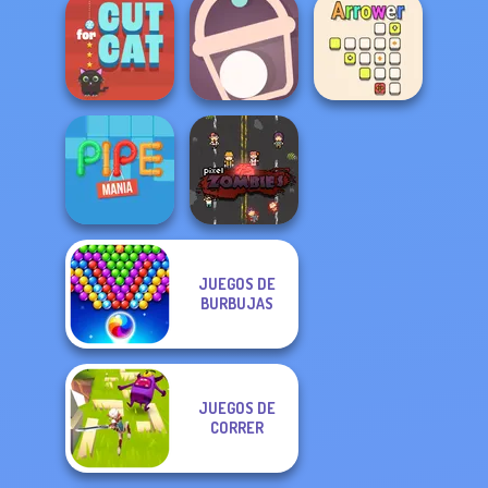
Stickjet
Chemistry Set
Challenge
Balance
Red Rope
Cut For Cat
Bucket Ball
Arrower
JUEGOS DE
BURBUJAS
Pipe Mania
Pixel Zombies
JUEGOS DE
CORRER