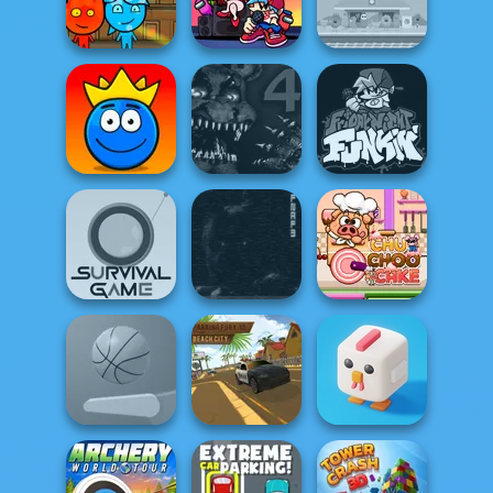
Chain Cube:
Drag Racing City
2048 Merge
Stack Smash
Fireboy and
Watergirl 2
Super Friday
Dumb Ways to
Light...
Night Funki
Die
Ball Tales - The
Five Nights at
Friday Night
Holy Treasure
Freddy’s 4
Funkin'
Five Nights at
Survival Game
Freddy's 3
Chu Choo Cake