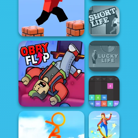
Short Life 2
Parkour Block 3D
Short Life
Lucky Life
Drop The
Obby Flip
Number