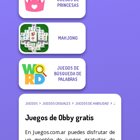
PRINCESAS
MAHJONG
JUEGOS DE
BÚSQUEDA DE
PALABRAS
JUEGOS
JUEGOS CASUALES
JUEGOS DE HABILIDAD
JUEGOS DE OBBY
Juegos de Obby gratis
En Juegos.com.ar puedes disfrutar de
un montón de juegos gratuitos de