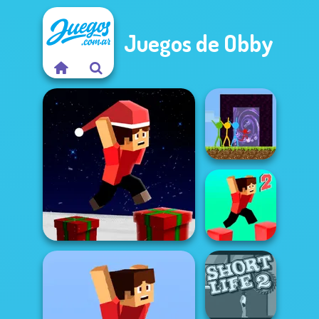
Juegos de Obby
Stickman
Parkour Skyland
Parkour Block Xmas
Special
Parkour Block 2