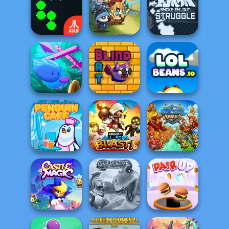
MX Offroad
Mountain Bike
Stair Race 3D
Tennis Masters
Friday Night
Funkin VS
Atari Centipede
Panda Legend
Garcell...
Mini Swim
Blind Bat
LOLBeans io
Might & Magic
Penguin Cafe
All-Star Blast!
Armies