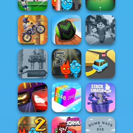
Tap Tap Goals
Classic
Parking
Fireboy and
Euro Penalty Cup
Watergirl 4
One Ball Pool
2021
Crysta...
Puzzle
X Trial Racing
Mountain
Advent...
Going Balls
Minicraft
Fireboy and
Post Apocalyptic
Watergirl 5
Truck Trial
Elemen...
Turn Turn