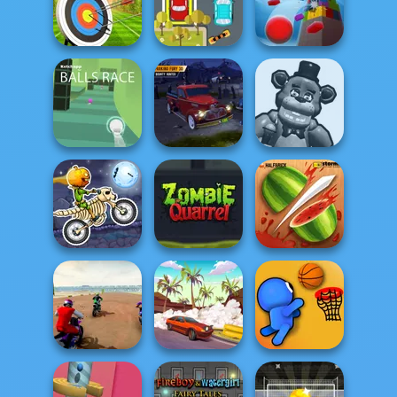
Parking Fury 3D:
Flipper Dunk 3D
Beach City
Crossy Chicken
Archery World
Extreme Car
Tour
Parking
Tower Crash 3D
Parking Fury 3D:
Huggy Wuggy
Balls Race
Bounty Hunter
Shooter
Moto X3M
Spooky Land
Zombie Quarrel
Fruit Ninja