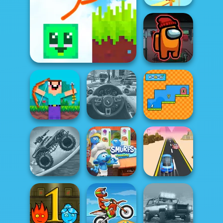
Skateboard
Master
Stickman Parkour 2:
Lucky Bloc...
Impostor
Noob vs 1000
Zombies!
Traffic Jam 3D
Math Duck
Zombie Monster
The Smurfs:
Truck
Cooking
Rush Race