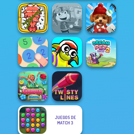
Giant Sushi:
Merge Master
Game
Poptropica
Pet Salon 2
Funny Blade &
Merge 13
Magic
Dream Pet Link 2
JUEGOS DE
MATCH 3
Garden Bloom
Twisty Lines