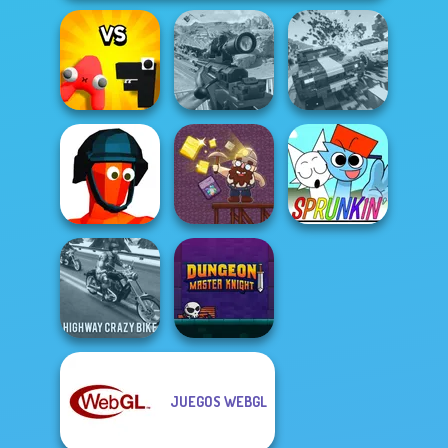
Alphabet: Merge
Sniper Combat
Carnage Battle
And Fight
3D
Arena
Funny Shooter
Gold Mine
FNF Sprunkin'
JUEGOS WEBGL
Highway Crazy
Dungeon Master
Bike
Knight