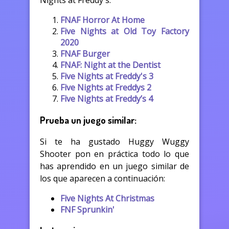
Nights at Freddy's:
FNAF Horror At Home
Five Nights at Old Toy Factory
2020
FNAF Burger
FNAF: Night at the Dentist
Five Nights at Freddy's 3
Five Nights at Freddys 2
Five Nights at Freddy’s 4
Prueba un juego similar:
Si te ha gustado Huggy Wuggy
Shooter pon en práctica todo lo que
has aprendido en un juego similar de
los que aparecen a continuación:
Five Nights At Christmas
FNF Sprunkin'