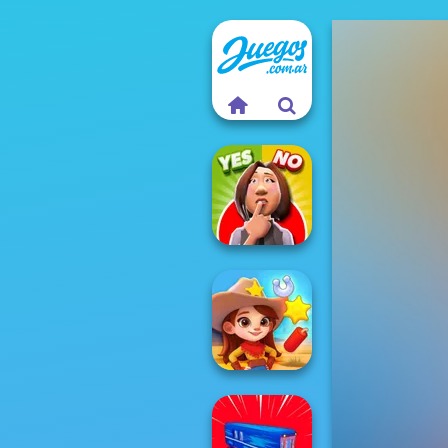
Yes or No
Challenge