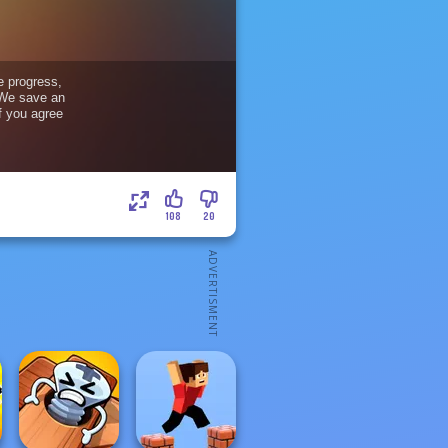
108
20