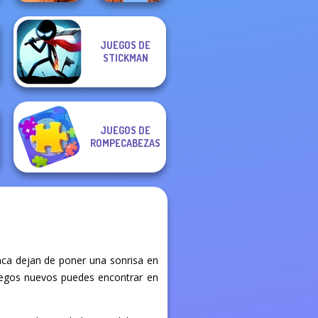
JUEGOS DE
Pin Master: Screw
STICKMAN
Puzzle Quest
Parkour Block 3D
JUEGOS DE
ROMPECABEZAS
ca dejan de poner una sonrisa en
 juegos nuevos puedes encontrar en