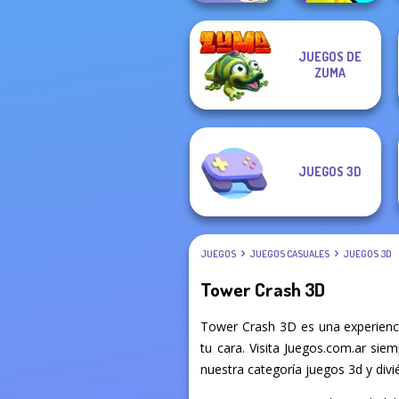
JUEGOS DE
Braindom 2:
Funny Blade &
ZUMA
Who is Lying?
Magic
JUEGOS 3D
JUEGOS
JUEGOS CASUALES
JUEGOS 3D
Tower Crash 3D
Tower Crash 3D es una experienc
tu cara. Visita Juegos.com.ar sie
nuestra categoría juegos 3d y divié