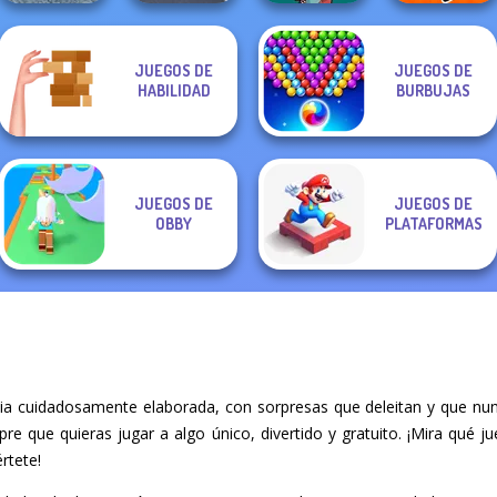
JUEGOS DE
JUEGOS DE
Madness Driver
Noob vs Pro
HABILIDAD
BURBUJAS
Vertigo City
Sort Parking
Tower Fall
Challenge
JUEGOS DE
JUEGOS DE
OBBY
PLATAFORMAS
ia cuidadosamente elaborada, con sorpresas que deleitan y que nun
mpre que quieras jugar a algo único, divertido y gratuito. ¡Mira qué
rtete!