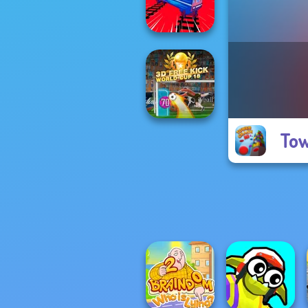
Wild West Match
Train Drift
Tow
3D Free Kick
World Cup 18