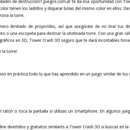
idades de destrucción? ¡Juegos.com.ar te da esa oportunidad con Tow
color tienen los ladrillos y disparar bolas del mismo color en ellos. De
ona la torre.
ro ilimitado de proyectiles, así que asegúrate de no tirar tus dis
oto o una escopeta para destruir la obstinada torre. Con una gran s
ráficos en 3D, Tower Crash 3D seguro que te dará incontables horas 
la torre!
on en práctica todo lo que has aprendido en un juego similar de los
del ratón o toca la pantalla si utilizas un smartphone. En algunos ju
ne divertidos y gratuitos similares a Tower Crash 3D si buscas en la