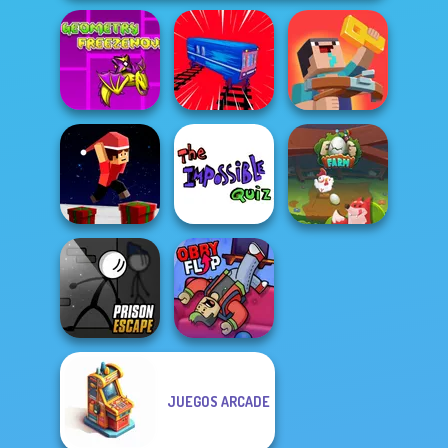
Geometry Dash:
FreezeNova
Noob: Zombie
Game
Train Drift
Prison Escape
Parkour Block
The Impossible
Xmas Special
Quiz Classic
Egg Farm
JUEGOS ARCADE
Prison Escape
Online
Obby Flip