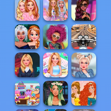
Princesses
Mahjong
Dating App
Insta Princesses
Connect Deluxe
Adventur...
Autumn Fair
TikTok Divas
Glam Rock
Girls Pink Crush
Candy Style
Fashion Dolls
Afropunk
Moto Road Rash
Fantasy Looks
Princesses
3D
Ellie All Year
Miradas de
Round Fashion
Diseñar mi falda
Riverdale
A...
plisada