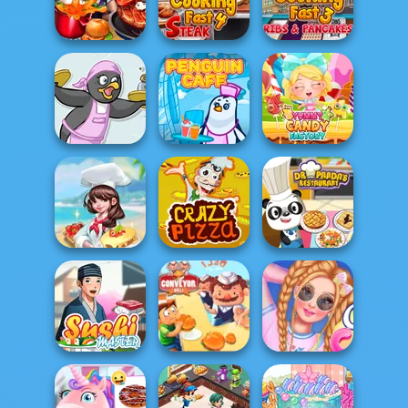
Cooking Fast
Papa's Burgeria
Super Burger 2
Halloween
Cooking Fast 4
Cooking Fast 3:
Cooking Fast
Steak
Ribs and Panca...
Yummy Candy
Penguin Diner
Penguin Cafe
Factory
Dr Panda
Dream Chefs
Crazy Pizza
Restaurant