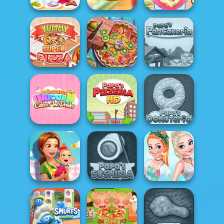
Michelin Star
Tasty Cupcakes
Chef
Cooking
Yummy Toast
Yummy Super
Pie Real Life
Papa's
Pizza
Cooking
Pancakeria
Pasteles y
bebidas de
unicorni...
Papa's Pizzeria
Papa's Donuteria
Delicious -
Princesses
Emily's New
Cooking