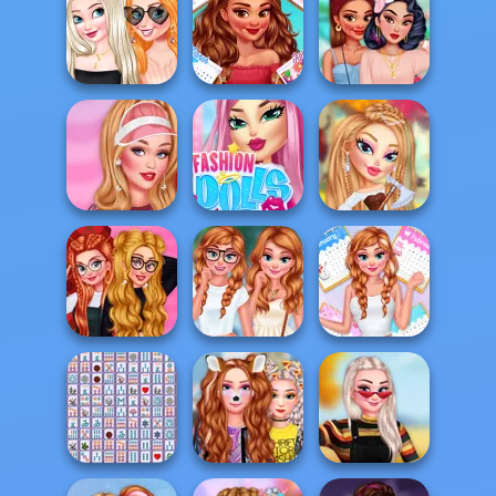
Princesses
Sandwich
Pirate Bartender
Chillin At The
Champion
Captain's Gro...
Pool
Fantasy
Engagement
All Year Round
Spring Baby Doll
Ring Design
Fashion Addict...
Outfit
Design My Sporty
Fashion Dolls
Fairyland
Chic Outfit
Makeover
Fashion Dolls
Princess From
Princesses
Zero To School
All Year Round
Tartan Love
H...
Fashion Addict...