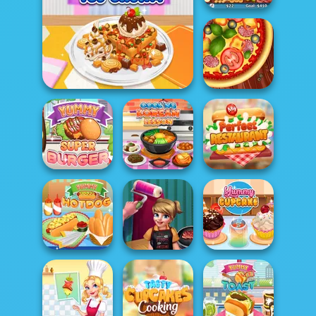
Hot Dog Bush
Yummy Waffle Ice Cream
Pizza Maker
Yummy Super
Cooking Korean
My Perfect
Burger
Lesson
Restaurant
Yummy Hotdog
Cocinar y decorar
Yummy Cupcake