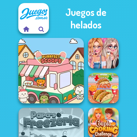
Juegos de
helados
Princess We Love
Ice Cream
Purr-fect Scoops
Yummy Taco