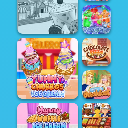
Desafío de
cocina por
parejas
Papa's Freezeria
Rainbow Frozen
Pizza con
chocolate
Yummy Churros Ice
Mi novio me hace
Cream
el desayuno