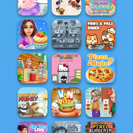
Cotton Candy
Sushi Master
Conveyor Deli
Store
Cooking
Unicorns
Restaurant
Tiny Baker Ocean
Donuteria
Kitchen
Jelly Cake
Cooking Stories:
Cooking Cafe
Paws & Pals
Fun Cafe
Food Chef
Diner
Hotel Fever
Hello Kitty And
Tycoon
Friends Restau...
The Pizza Maker