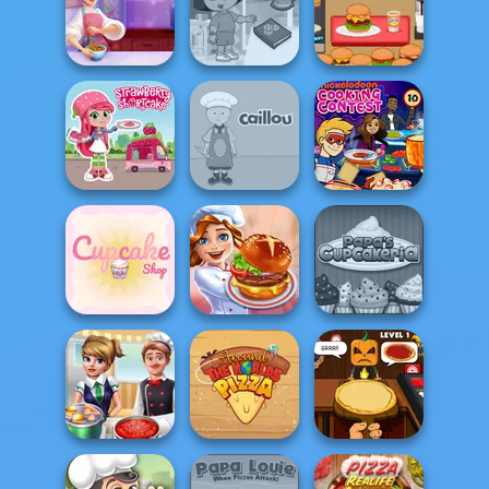
V And N Pizza
Cooking
French Fry Frenzy
Cooking Game
Madness
Cooking Live: Be
Dora Cooking in
Ultra Pixel
a Chef&Cook
la Cucina
Burgeria
Strawberry
Nickelodeon
Shortcake
Caillou Chef
Cooking Contest
Papa's
Cupcake Shop
Cooking Festival
Cupcakeria