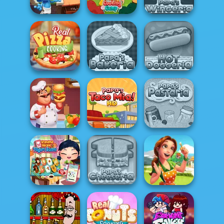
Beginn...
Papa's Sushiria
Challenge:...
The Smurfs:
Funny Cooking
Cooking
Camp
Papa's Wingeria
Papa's Hot
Cocinar pizza
Papa's Bakeria
Doggeria
Hamburger
Cooking Mania
Papa's Taco Mia
Papa's Pastaria
Delicious -
Grandma Recipe
Emily's Home