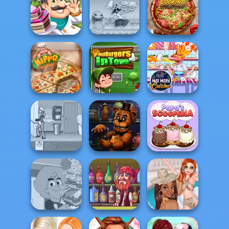
Around the
Halloween
Cooking Frenzy
Worlds Pizza
Pizzeria
Papa Louie:
When Pizzas
Pizza Real Life
Cake Shop
Attack
Cooking
Best Burgers In
Max Mixed
Hippo Pizza Chef
Town
Cuisine
Papa's
The Waitress
FNAF Bartender
Scooperia