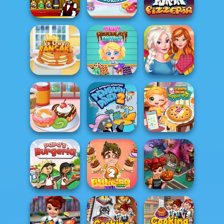
Nigiri Sushi
Papa's Cheeseria
Sweet...
Bartender The
Real Donuts
Right Mix
Cooking
FNF Pizzeria
Yummy
Sisters
Tasty Ice Cream
Chocolate
Thanksgiving
Pancake
Factory
Dinner
Yummy Donut
Grandma Recipe
Factory
Penguin Diner 2
Apple Pie