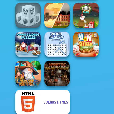
Farm Mahjong
3D
End of War
Egg Farm
Xmas Sliding
Word Search
V And N Pizza
Puzzles
Universe 2
Cooking Game
JUEGOS HTML5
Emerland
Mystic Object
Solitaire
Hunt