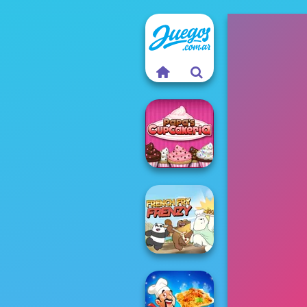
Papa's
Cupcakeria