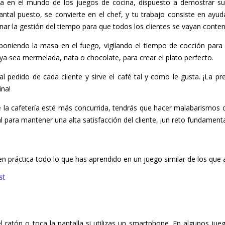
tra en el mundo de los juegos de cocina, dispuesto a demostrar s
antal puesto, se convierte en el chef, y tu trabajo consiste en ayud
minar la gestión del tiempo para que todos los clientes se vayan conten
poniendo la masa en el fuego, vigilando el tiempo de cocción para 
ya sea mermelada, nata o chocolate, para crear el plato perfecto.
al pedido de cada cliente y sirve el café tal y como le gusta. ¡La pre
ina!
 la cafetería esté más concurrida, tendrás que hacer malabarismos 
ial para mantener una alta satisfacción del cliente, ¡un reto fundament
en práctica todo lo que has aprendido en un juego similar de los que
st
del ratón o toca la pantalla si utilizas un smartphone. En algunos ju