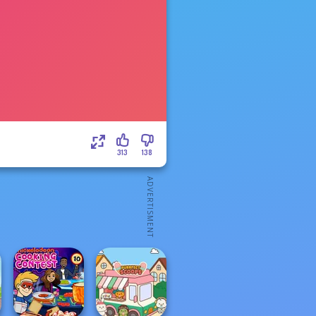
313
138