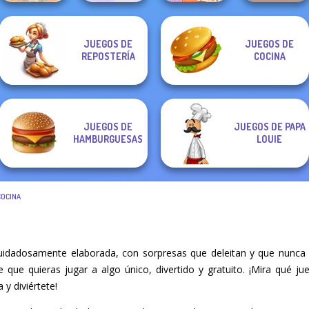
JUEGOS DE
JUEGOS DE
Tiny Baker Ocean
Cooking Live: Be
Sara's Cooking
Strawberry
REPOSTERÍA
COCINA
Jelly Cake
a Chef&Cook
Class: Mini Pop...
Shortcake
JUEGOS DE
JUEGOS DE PAPA
HAMBURGUESAS
LOUIE
COCINA
cuidadosamente elaborada, con sorpresas que deleitan y que nunca
re que quieras jugar a algo único, divertido y gratuito. ¡Mira qué 
 y diviértete!