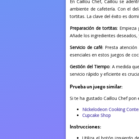
En Caillou Chef, Caillou se aden
ambiente de cafetería. Con el del
tortitas. La clave del éxito es do
Preparación de tortitas
: Empieza 
Añade los ingredientes deseados, 
Servicio de café
: Presta atención 
esenciales en estos juegos de coc
Gestión del Tiempo
: A medida que
servicio rápido y eficiente es cruc
Prueba un juego similar:
Si te ha gustado Caillou Chef pon 
Nickelodeon Cooking Conte
Cupcake Shop
Instrucciones:
Utiliza el botón izquierdo 