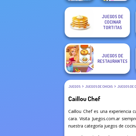
JUEGOS DE
Dolly's
COCINAR
Cooking Stories:
Restaurant
Fun Cafe
TORTITAS
Organising
JUEGOS DE
RESTAURANTES
JUEGOS
JUEGOS DE CHICAS
JUEGOS DE 
Caillou Chef
Caillou Chef es una experiencia 
cara. Visita Juegos.com.ar siemp
nuestra categoría juegos de cocina