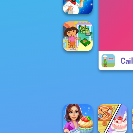
French Fry Frenzy
Biryani Recipes
Cai
Dora Cooking in
la Cucina