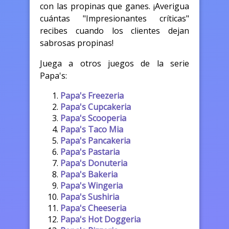
con las propinas que ganes. ¡Averigua
cuántas "Impresionantes críticas"
recibes cuando los clientes dejan
sabrosas propinas!
Juega a otros juegos de la serie
Papa's:
Papa's Freezeria
Papa's Cupcakeria
Papa's Scooperia
Papa's Taco Mia
Papa's Pancakeria
Papa's Pastaria
Papa's Donuteria
Papa's Bakeria
Papa's Wingeria
Papa's Sushiria
Papa's Cheeseria
Papa's Hot Doggeria