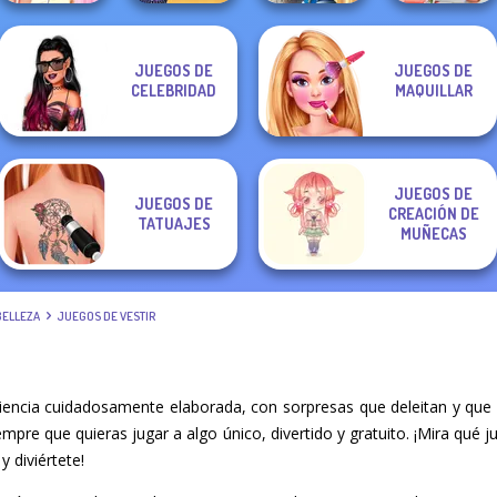
Elsa And
The Princess
Storybook Glam
JUEGOS DE
JUEGOS DE
Rapunzel
Sent To The
Dress Up
Babs' Spring
CELEBRIDAD
MAQUILLAR
Princess Riv...
Futur...
Advent...
Wedding
JUEGOS DE
JUEGOS DE
CREACIÓN DE
TATUAJES
MUÑECAS
BELLEZA
JUEGOS DE VESTIR
iencia cuidadosamente elaborada, con sorpresas que deleitan y que
iempre que quieras jugar a algo único, divertido y gratuito. ¡Mira qu
y diviértete!