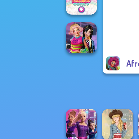
Color
Year Round
Fashionista Curly
Afr
BFFs Weirdcore
Aesthetic