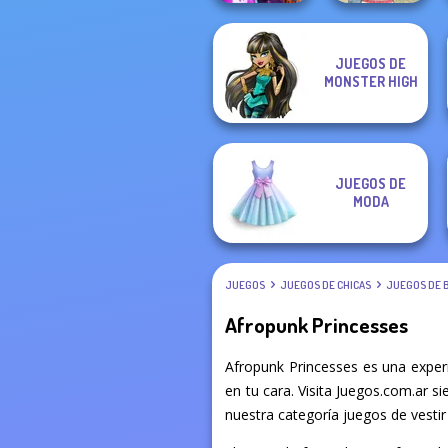
JUEGOS DE
Spy Squad
MONSTER HIGH
Academy
Americana
JUEGOS DE
MODA
JUEGOS
JUEGOS DE CHICAS
JUEGOS DE 
Afropunk Princesses
Afropunk Princesses es una exper
en tu cara. Visita Juegos.com.ar s
nuestra categoría juegos de vestir 