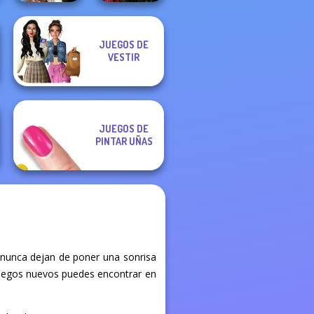
Wednesday's
Twilight
JUEGOS DE
Breakup
Enchantment
VESTIR
Handbook
Vampire R...
JUEGOS DE
PINTAR UÑAS
 nunca dejan de poner una sonrisa
é juegos nuevos puedes encontrar en