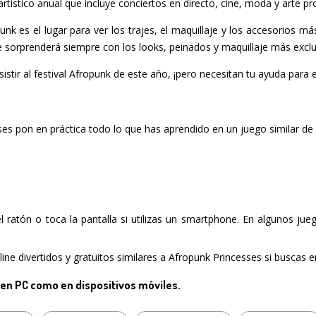
 artístico anual que incluye conciertos en directo, cine, moda y arte p
punk es el lugar para ver los trajes, el maquillaje y los accesorios 
e sorprenderá siempre con los looks, peinados y maquillaje más exclu
istir al festival Afropunk de este año, ¡pero necesitan tu ayuda para e
ses pon en práctica todo lo que has aprendido en un juego similar de
del ratón o toca la pantalla si utilizas un smartphone. En algunos ju
ne divertidos y gratuitos similares a Afropunk Princesses si buscas en
 en PC como en dispositivos móviles.