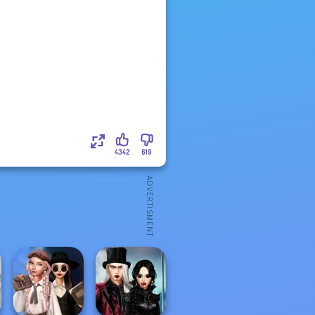
4342
619