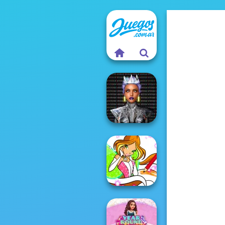
Cyber Chic
Makeover
Queens
Winx Paint Fairy