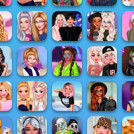
Elli
ock
Afropunk
Miradas de
Roun
Dolls
Fantasy Looks
Princesses
Riverdale
es At
ring
Famous Singers
Wednesday
Witchcore Insta
T
..
Insta Divas
Besties Fun Day
Divas
#Ca
s First
TikTok Divas Cute
Insta Divas Crazy
Princesses Girly
TikTok
 Ti...
School Pleat...
Neon Party
Chic vs Tombo...
M
Villains Vs
reakup
Bachelorette
My Winter Kawaii
Princesses