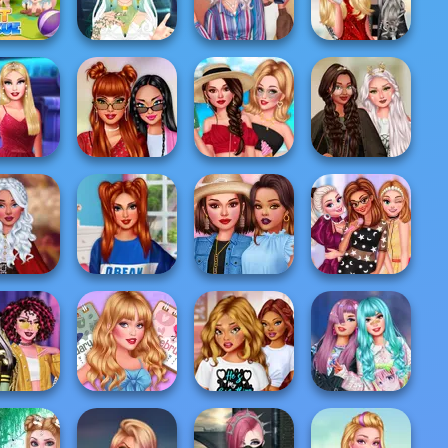
y In Punk
Funny Pet Haircut
Kidcore Aesthetic
School First D...
y Rescue
Mega Fantasy
Stranger Things
Ellie: You Can Be
Pet
Avatar Creator
Looks
Anything
ew Girl In
Villains Summer
TikTok Divas
chool
#OOTD
Hello Summer
Fairycore
Princesses
y Hairstyle
Villains Join The
Celebrities Love
Become Pop
Salon
Princesses S...
Ruffles
Stars
Babs And