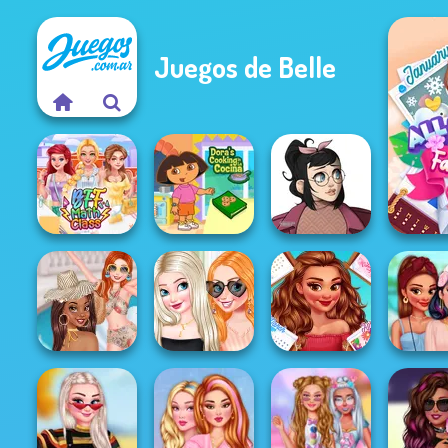
Juegos de Belle
All 
Dora Cooking in
Casual Icon
BFF Math Class
la Cucina
Maker
Princesses
Fantasy
Chillin At The
Engagement
All Year Round
Spring Ba
Pool
Ring Design
Fashion Addict...
Outfi