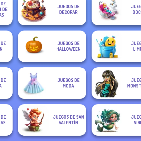
 DE
JUEGOS DE
JUEG
N DE
DECORAR
DOC
AS
 DE
JUEGOS DE
JUEG
N
HALLOWEEN
LIM
 DE
JUEGOS DE
JUEG
A
MODA
MONST
 DE
JUEGOS DE SAN
JUEG
SAS
VALENTÍN
SIR