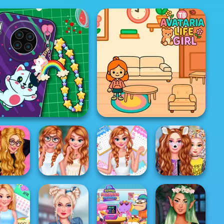
IY Phone Case Shop
TB Avataria Life Girl
Princess From
Princesses
ncesses
Zero To School
All Year Round
Dating App
tan Love
H...
Fashion Addict...
Adventur...