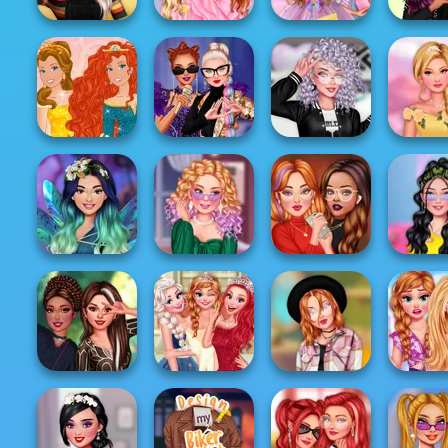
Insta Princesses
TikTok Divas
Glam R
Autumn Fair
Girls Pink Crush
Candy Style
Fashion 
Princess
Barbie Princess
Villains TikTok
Black And White
The Sp
Style
Dancers
Insta Divas
Bloss.
Las Princesas
De mejores
Quarantine
Insta Girl
Encantadas
amigas a rivales
Activities
Date Look
My Spirit Animal
Prom At The
Tiktok Divas
College B