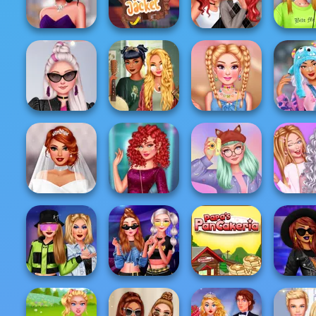
Outfit
Princess College
Shacket Fashion
Trage
Diseñar mi
Uninvited
chaqueta de
Princesses From
Superhe
Bridesmaids
moto
Rebel To Prepp...
Summer T
Insta Divas Party
Goblincore
Design My Indie
TikTok 
Night
Aesthetic
Necklace
#japanfa
Plus Size
Sequin Insta
My Sweet Kawaii
Soft Girl V
Wedding
Divas
Look
Bffs L