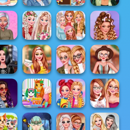
e All Year
d Fashion
Diseñar mi falda
Funny Shopping
Fantasy Makeup
A...
plisada
Supermarket
TikTok Tips
Princesses New
ikTok
My Romantic
Seasons New
rgoPants
Wedding
Tre...
Y2K Aesthetic
Princesses
Insta Girls
 Divas DIY
Homecoming
Fashion Battle
Festival
akeup
Ball
Girly Vs Tomboy
Glamping
Princesses High