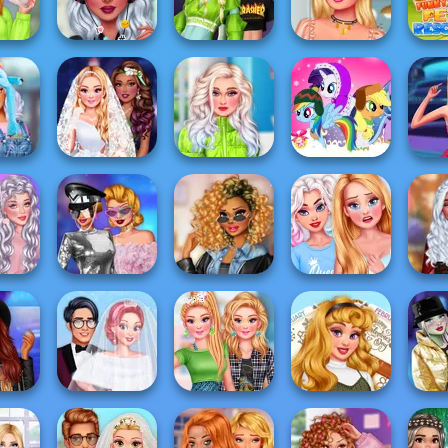
dy
Party
Look
School...
Prett
Princesses
roes
Grunge
Monster Girls
Mi collar del
Funn
rends
Rockstars
Rivalry
verano
Divas
Enchanted
Puffer Jacket
My Little Pony
Babs N
shion
Wedding
Divas
Winter Looks
S
s E-Girl
TikTok Divas
TikTok Diva
BFFs Getting Over
Fantas
ooks
Retro Future
Weekly Planner
A Breakup