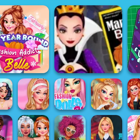
Year Round Fashion
Addict...
Evil Queen's Revenge
D
by Doll
Design My Sporty
Fashion Dolls
Fairyland
Pri
t
Chic Outfit
Makeover
Fashion Dolls
Tar