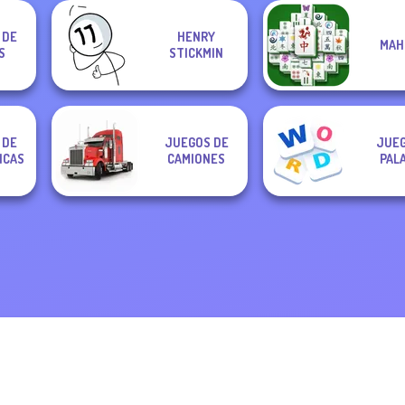
 DE
HENRY
MAH
S
STICKMIN
 DE
JUEGOS DE
JUEG
ICAS
CAMIONES
PAL