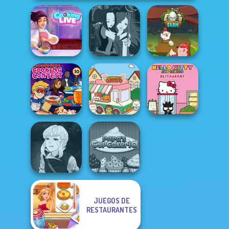
Cooking Live: Be
Manga Creator -
a Chef&Cook
Fantasy World...
Egg Farm
Nickelodeon
Hello Kitty And
Cooking Contest
Purr-fect Scoops
Friends Restau...
JUEGOS DE
Manga Creator
Vampire Hunter
RESTAURANTES
Papa's
P...
Cupcakeria