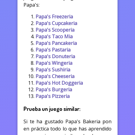
Papa's:
Papa's Freezeria
Papa's Cupcakeria
Papa's Scooperia
Papa's Taco Mia
Papa's Pancakeria
Papa's Pastaria
Papa's Donuteria
Papa's Wingeria
Papa's Sushiria
Papa's Cheeseria
Papa's Hot Doggeria
Papa's Burgeria
Papa's Pizzeria
Prueba un juego similar:
Si te ha gustado Papa's Bakeria pon
en práctica todo lo que has aprendido