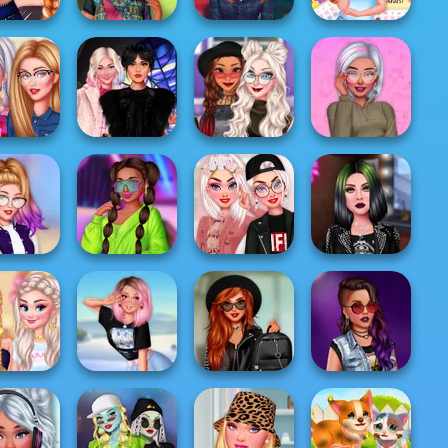
Ellie All Year
Afropunk
Miradas de
Round Fashion
asy Looks
Princesses
Riverdale
A...
s Singers
Wednesday
Witchcore Insta
TikTok
ta Divas
Besties Fun Day
Divas
#CargoPants
 Divas Cute
Insta Divas Crazy
Princesses Girly
TikTok Divas DIY
l Pleat...
Neon Party
Chic vs Tombo...
Makeup
Villains Vs
elorette
My Winter Kawaii
Princesses