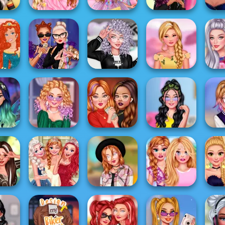
ncesses
TikTok Divas
Glam Rock
Fair
Girls Pink Crush
Candy Style
Fashion Dolls
Fant
Princesses At
incess
Villains TikTok
Black And White
The Spring
Famou
e
Dancers
Insta Divas
Bloss...
Ins
cesas
De mejores
Quarantine
Insta Girls First
TikTok
adas
amigas a rivales
Activities
Date Look Ti...
Schoo
 Animal
Prom At The
Tiktok Divas
College Breakup
Bach