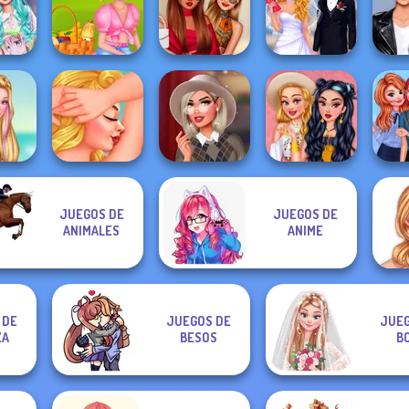
 Pop
Hollywood Stars
Modern
Papa's
TikT
s
Designer Outfi...
Princesses
Pancakeria
#like
And
Tokyo
Summer Picnic
My Dream
Room
on
Date
Rich TikTok Girls
Wedding
JUEGOS DE
JUEGOS DE
icas
Hollywood Stars
Prince
ANIMALES
ANIME
illante
Beach Spa Salon
#preppy
Urban Gipsy Style
Day O
 DE
JUEGOS DE
JUEG
ZA
BESOS
B