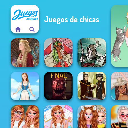
Juegos de chicas
Moonlit
A 
Medieval Doll
https://www.dolldivine.com/mei...
Masquerade
Prince
Five Nights At
Chillin A
Folklore Fashion
Christmas
Firebender Zuko
Poo