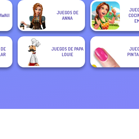
JUEG
JUEGOS DE
AWAII
COCI
ANNA
EM
 DE
JUEGOS DE PAPA
JUEG
LAR
LOUIE
PINTA