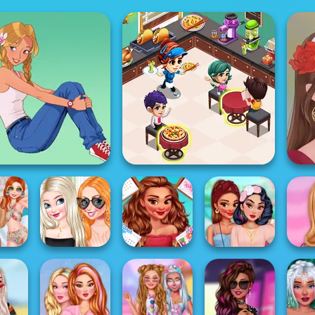
Cooking Restaurant
Girl And Her Pet
Kitchen
sses
Fantasy
t The
Engagement
All Year Round
Spring Baby Doll
Design
l
Ring Design
Fashion Addict...
Outfit
Chi