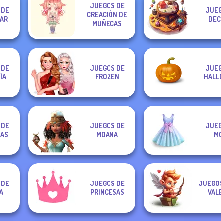
JUEGOS DE
 DE
JUEG
CREACIÓN DE
AR
DEC
MUÑECAS
 DE
JUEGOS DE
JUEG
ÍA
FROZEN
HALL
 DE
JUEGOS DE
JUEG
AS
MOANA
M
 DE
JUEGOS DE
JUEGOS
A
PRINCESAS
VAL