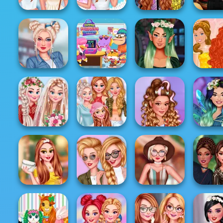
Princess From
Princesses
Zero To School
All Year Round
Dating App
Insta Pri
H...
Fashion Addict...
Adventur...
Autumn 
Diseñar mi falda
Funny Shopping
Fantasy Makeup
Barbie Pr
plisada
Supermarket
TikTok Tips
Styl
Princesses New
My Romantic
Seasons New
Las Prin
Wedding
Tre...
Y2K Aesthetic
Encant
Princesses
Insta Girls
Homecoming
Fashion Battle
Festival
My Spirit