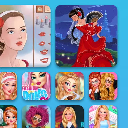
Portrait Maker
Flamenco Dancer
 My Sporty
Fashion Dolls
Fairyland
Princesses
c Outfit
Makeover
Fashion Dolls
Tartan Love