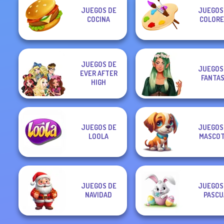
JUEGOS DE
JUEGOS
COCINA
COLORE
JUEGOS DE
JUEGOS
EVER AFTER
FANTAS
HIGH
JUEGOS DE
JUEGOS
LOOLA
MASCOT
JUEGOS DE
JUEGOS
NAVIDAD
PASCU