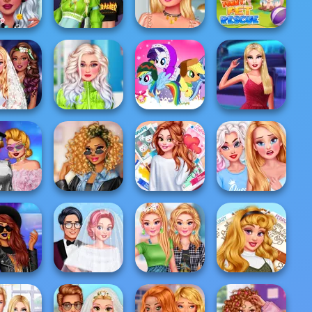
Party
Look
School...
Pretty In Punk
ncesses
runge
Monster Girls
Mi collar del
Funny Rescue
ckstars
Rivalry
verano
Pet
chanted
Puffer Jacket
My Little Pony
Babs New Girl In
edding
Divas
Winter Looks
School
ok Divas
TikTok Diva
All Year Round
BFFs Getting Over
o Future
Weekly Planner
Fashion Addict...
A Breakup