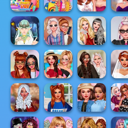
Ball
Girly Vs Tomboy
Glamping
Outfi
Princesses High
Uninvi
Funny Pet Haircut
Kidcore Aesthetic
School First D...
Bridesm
Mega Fantasy
Stranger Things
Ellie: You Can Be
Insta Diva
Avatar Creator
Looks
Anything
Nigh
Villains Summer
TikTok Divas
Plus S
#OOTD
Hello Summer
Fairycore
Weddi
Prince