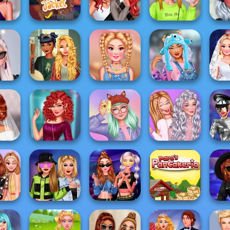
t
Princess College
Shacket Fashion
Tragedy
Diseñar mi
Pri
ted
chaqueta de
Princesses From
Superheroes
G
aids
moto
Rebel To Prepp...
Summer Trends
Ro
s Party
Goblincore
Design My Indie
TikTok Divas
En
t
Aesthetic
Necklace
#japanfashion
W
ize
Sequin Insta
My Sweet Kawaii
Soft Girl Vs E-Girl
TikT
ng
Divas
Look
Bffs Looks
Retr
sses