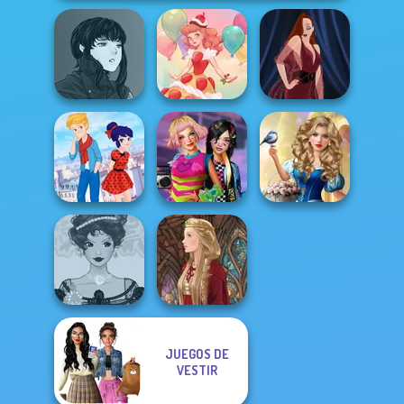
Manga Creator
Vampire Hunter
P...
Dessert Girl
Pin-up Jessica
Storybook Glam
Ladybird Secret
BFFs Weirdcore
Dress Up
Identity Revea...
Aesthetic
Advent...
JUEGOS DE
Belle Époque
VESTIR
Costume Creator
Medieval Doll