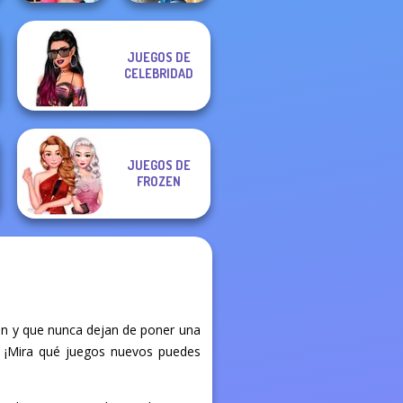
Storybook Glam
JUEGOS DE
BFFs Vs Bullies:
Dress Up
CELEBRIDAD
Fashion Rival...
Advent...
JUEGOS DE
FROZEN
an y que nunca dejan de poner una
to. ¡Mira qué juegos nuevos puedes