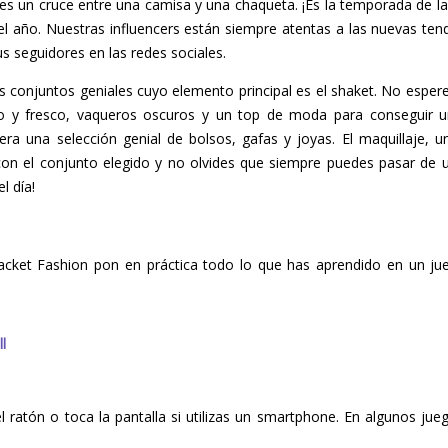
 un cruce entre una camisa y una chaqueta. ¡Es la temporada de l
del año. Nuestras influencers están siempre atentas a las nuevas te
s seguidores en las redes sociales.
s conjuntos geniales cuyo elemento principal es el shaket. No esper
 y fresco, vaqueros oscuros y un top de moda para conseguir un 
era una selección genial de bolsos, gafas y joyas. El maquillaje, 
 el conjunto elegido y no olvides que siempre puedes pasar de un 
l día!
acket Fashion pon en práctica todo lo que has aprendido en un ju
l
del ratón o toca la pantalla si utilizas un smartphone. En algunos ju