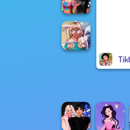
Creator
Spin The Bottle
Style Exchange...
Tik
Nerd To Popular
Makeover Mania