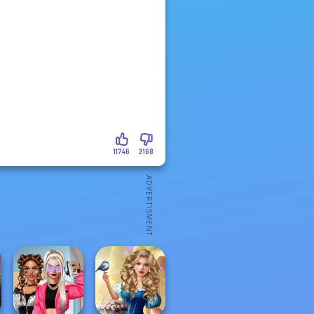
11746
2168