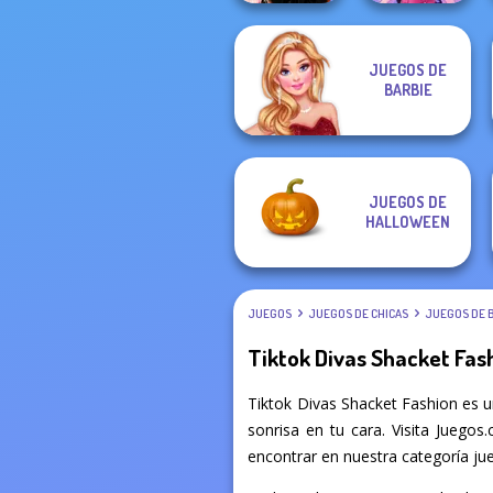
JUEGOS DE
Wednesday
Dress up Azalea
BARBIE
Besties Fun Day
5
JUEGOS DE
HALLOWEEN
JUEGOS
JUEGOS DE CHICAS
JUEGOS DE 
Tiktok Divas Shacket Fas
Tiktok Divas Shacket Fashion es 
sonrisa en tu cara. Visita Juegos
encontrar en nuestra categoría jueg