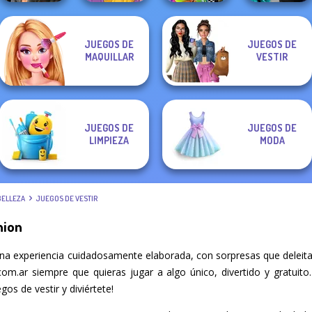
Party Crashers
JUEGOS DE
JUEGOS DE
Cyberpunk
Rapunzel
BFFs Weirdcore
Ex-Boyfriend
MAQUILLAR
VESTIR
Shieldmaidens
Zombie Curse
Aesthetic
Ed...
JUEGOS DE
JUEGOS DE
LIMPIEZA
MODA
BELLEZA
JUEGOS DE VESTIR
hion
una experiencia cuidadosamente elaborada, con sorpresas que deleit
.com.ar siempre que quieras jugar a algo único, divertido y gratui
os de vestir y diviértete!