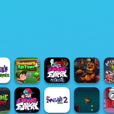
Friday Night
ssible
Best Burgers In
Funkin': Foned
ssic
Town
In...
FNAF Bartender
Vikin