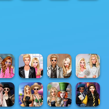
 Stickmin
Henry Stickmin
eing The
Henry Stickmin
Henry Stickmin
Breaking The
om...
Infiltrating Th...
Stealing The Di...
Ba...
chool
ularity
Roomies Blind
Steampunk
Babs' Spring
allenge
Date
Wedding
Wedding