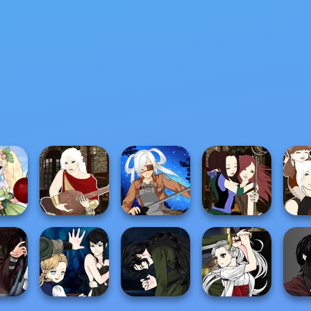
One Ball Pool
ampage
Clash Of Navies
Puzzle
Roulette Royale
Hallow
airy
Manga Creator -
Manga Creator -
Manga
or
Fantasy World...
SNK Cosplayer
Fantasy World...
Fantas