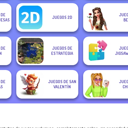
 DE
JUEG
JUEGOS 2D
ESAS
BE
 DE
JUEGOS DE
JUEG
N
ESTRATEGIA
JIGSAW
 DE
JUEGOS DE SAN
JUEG
AS
VALENTÍN
CH