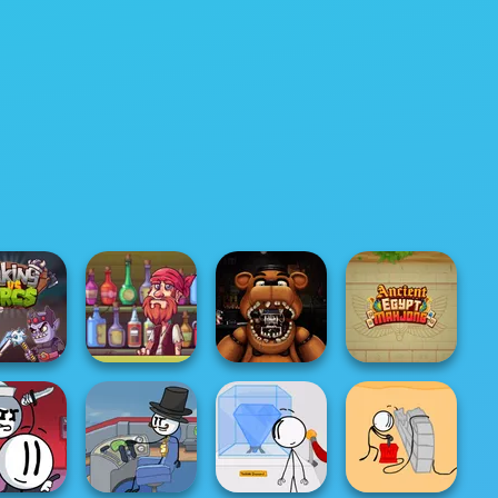
Pirate Bartender
FNAF: Night at
Ancient Egypt
g vs Orcs
Captain's Gro...
the Dentist
Mahjong