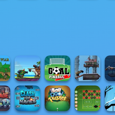
Wed
Spirit
Billie's Weekly
Centaur
Spin The Bottle
B
 Honor
Planner
Princesses
Style Exchange...
Ha
Clash Of The
Deep Sea
Post Apocalyptic
 War
Monsters
Goal Pinball
Truck Trial
Exte