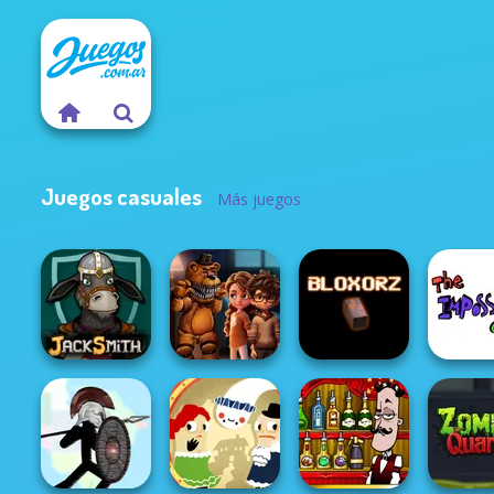
Juegos casuales
Más juegos
FNAF Horror At
The Impo
Jacksmith
Home
Bloxorz
Quiz Cla