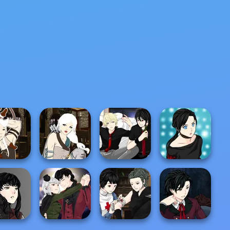
Puppet Soccer
een Archer
Missiles Attack
Challenge
Zombie Head
 Creator -
Manga Creator -
Manga Creator -
Manga Creator -
y World...
Fantasy World...
Rebels Page 3
Rebels Page 2