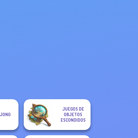
a Creator
Manga Creator
Manga Creator
Manga Creator
re Hunter
Vampire Hunter
Vampire Hunter
Vampire Hunter
P...
P...
P...
P...
JUEGOS DE
JONG
OBJETOS
ESCONDIDOS