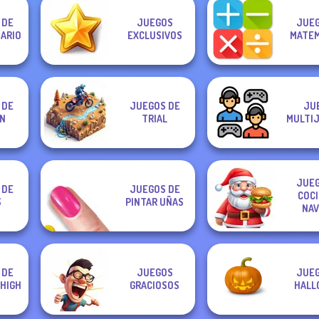
 DE
JUEGOS
JUEG
ARIO
EXCLUSIVOS
MATEM
 DE
JUEGOS DE
JU
N
TRIAL
MULTI
JUEG
 DE
JUEGOS DE
COCI
S
PINTAR UÑAS
NAV
 DE
JUEGOS
JUEG
HIGH
GRACIOSOS
HALL