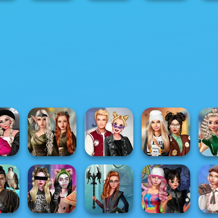
Henry
Friday Night
The Impossible
The Lasso of
Fle
uarrel
Funkin'
Quiz 2
Fortune
C
 Wars
Elven Kingdom
S
me Vs
Forest Of
Kiss, Marry, Hate
Dress To Impress
Pop
.
Wonder...
Challenge
Back To Schoo...
Ch