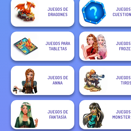
JUEGOS DE
JUEGOS
DRAGONES
CUESTION
JUEGOS PARA
JUEGOS
TABLETAS
FROZE
JUEGOS DE
JUEGOS
ANNA
TIRO
JUEGOS DE
JUEGOS
FANTASÍA
MONSTER 