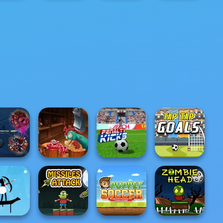
nesday's
Alice and
reakup
BFFs' Birthday
Friends:
Hogwarts
ndbook
Bash For Babs
Enchanted W...
Princesses
Ghost
Headless
rminator
Zombie Chicken
Penalty Kicks
Tap Tap Goals