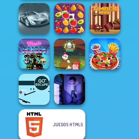
Grand Cyber City
Fruit Mahjong
Timberman
Music Rush
Egg Farm
Cooking Live
JUEGOS HTML5
Go Escape
Cursed Dreams