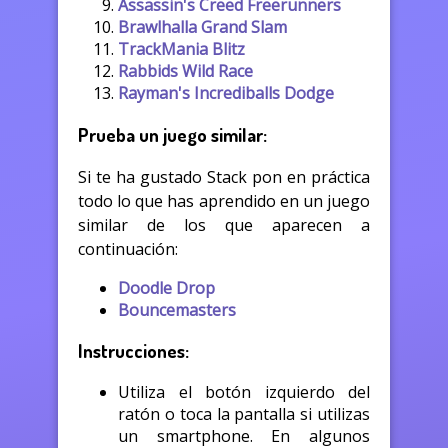
Assassin's Creed Freerunners
Brawlhalla Grand Slam
TrackMania Blitz
Rabbids Wild Race
Rayman's Incrediballs Dodge
Prueba un juego similar:
Si te ha gustado Stack pon en práctica
todo lo que has aprendido en un juego
similar de los que aparecen a
continuación:
Doodle Drop
Bouncemasters
Instrucciones:
Utiliza el botón izquierdo del
ratón o toca la pantalla si utilizas
un smartphone. En algunos