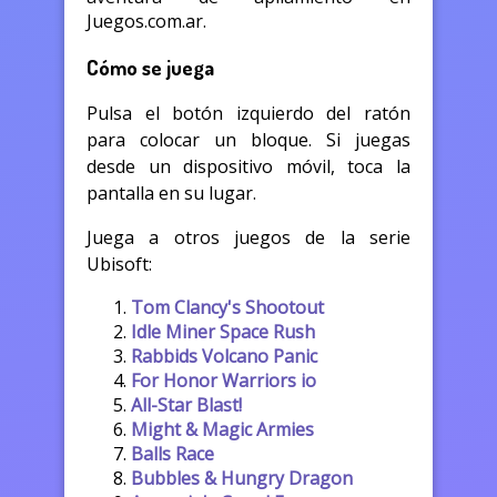
Juegos.com.ar.
Cómo se juega
Pulsa el botón izquierdo del ratón
para colocar un bloque. Si juegas
desde un dispositivo móvil, toca la
pantalla en su lugar.
Juega a otros juegos de la serie
Ubisoft:
Tom Clancy's Shootout
Idle Miner Space Rush
Rabbids Volcano Panic
For Honor Warriors io
All-Star Blast!
Might & Magic Armies
Balls Race
Bubbles & Hungry Dragon