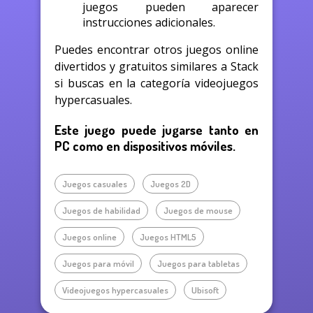
juegos pueden aparecer
instrucciones adicionales.
Puedes encontrar otros juegos online
divertidos y gratuitos similares a Stack
si buscas en la categoría videojuegos
hypercasuales.
Este juego puede jugarse tanto en
PC como en dispositivos móviles.
Juegos casuales
Juegos 2D
Juegos de habilidad
Juegos de mouse
Juegos online
Juegos HTML5
Juegos para móvil
Juegos para tabletas
Videojuegos hypercasuales
Ubisoft