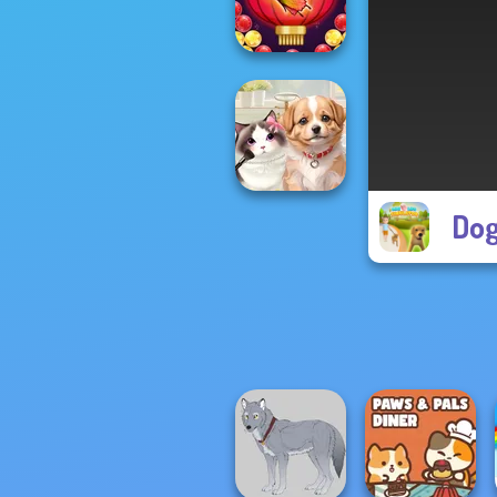
Pet Salon 2
Bubble Shooter
Butterfly
Dog
Pet Salon