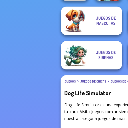
JUEGOS DE
Paws & Pals
MASCOTAS
Wolf Maker
Diner
JUEGOS DE
SIRENAS
JUEGOS
JUEGOS DE CHICAS
JUEGOS DE 
Dog Life Simulator
Dog Life Simulator es una experi
tu cara. Visita Juegos.com.ar sie
nuestra categoría juegos de masco