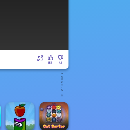
156
43