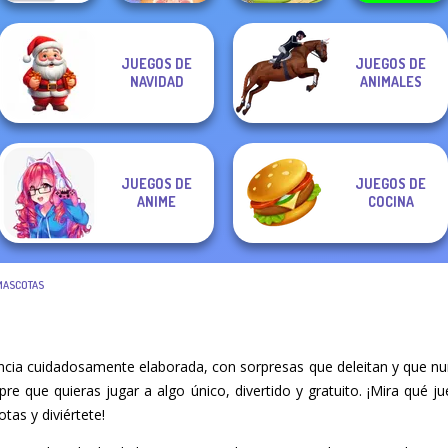
JUEGOS DE
JUEGOS DE
ASMR Pet
NAVIDAD
ANIMALES
Bouncemasters
Treatment
Dream Pet Link 2
Protect My Dog 3
JUEGOS DE
JUEGOS DE
ANIME
COCINA
MASCOTAS
encia cuidadosamente elaborada, con sorpresas que deleitan y que nu
mpre que quieras jugar a algo único, divertido y gratuito. ¡Mira qué
tas y diviértete!