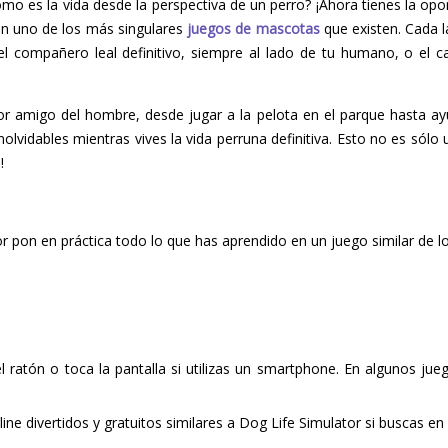
o es la vida desde la perspectiva de un perro? ¡Ahora tienes la opo
en uno de los más singulares
juegos de mascotas
que existen. Cada l
el compañero leal definitivo, siempre al lado de tu humano, o el
jor amigo del hombre, desde jugar a la pelota en el parque hasta ayu
lvidables mientras vives la vida perruna definitiva. Esto no es sólo
!
or pon en práctica todo lo que has aprendido en un juego similar de l
del ratón o toca la pantalla si utilizas un smartphone. En algunos ju
ne divertidos y gratuitos similares a Dog Life Simulator si buscas e