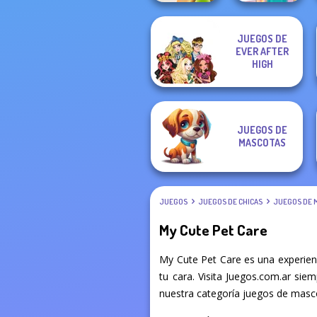
JUEGOS DE
EVER AFTER
Dog Life
Knee Case
Simulator
Simulator
HIGH
JUEGOS DE
MASCOTAS
JUEGOS
JUEGOS DE CHICAS
JUEGOS DE 
My Cute Pet Care
My Cute Pet Care es una experien
tu cara. Visita Juegos.com.ar sie
nuestra categoría juegos de masco