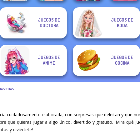
JUEGOS DE
JUEGOS DE
ASMR Stye
Ellie's Morning
ASMR Beauty
Extreme
DOCTORA
BODA
Treatment
Routine
Homeless
Makeover
JUEGOS DE
JUEGOS DE
ANIME
COCINA
MASCOTAS
cia cuidadosamente elaborada, con sorpresas que deleitan y que nu
mpre que quieras jugar a algo único, divertido y gratuito. ¡Mira qué
tas y diviértete!