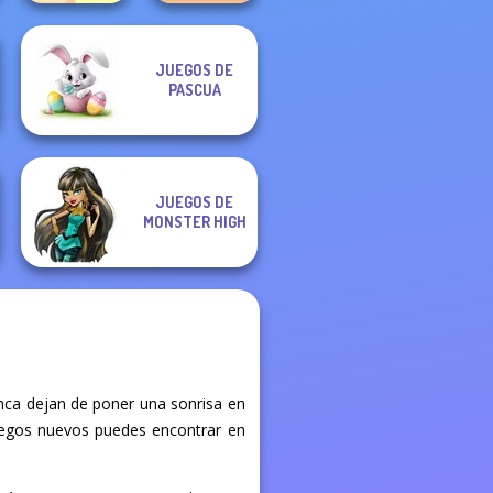
JUEGOS DE
Dora Cooking in
TB Avataria Life
PASCUA
la Cucina
Girl
JUEGOS DE
MONSTER HIGH
nca dejan de poner una sonrisa en
 juegos nuevos puedes encontrar en