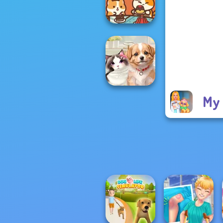
Treatment
Paws & Pals
Diner
My 
Pet Salon