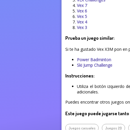
Vex 7
Vex 6
Vex 5
Vex 4
Vex 3
Prueba un juego similar:
Si te ha gustado Vex X3M pon en p
Power Badminton
Ski Jump Challenge
Instrucciones:
Utiliza el botón izquierdo 
adicionales.
Puedes encontrar otros juegos onli
Este juego puede jugarse tanto
Juegos casuales
Juegos 2D