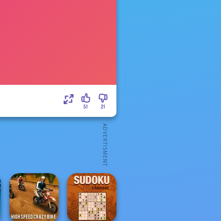
51
21