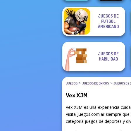
JUEGOS DE
FÚTBOL
Cyber Highway
Rise Up
AMERICANO
Escape
JUEGOS DE
HABILIDAD
JUEGOS
JUEGOS DE CHICOS
JUEGOS DE 
Vex X3M
Vex X3M es una experiencia cuida
Visita Juegos.com.ar siempre que 
categoría juegos de deportes y div