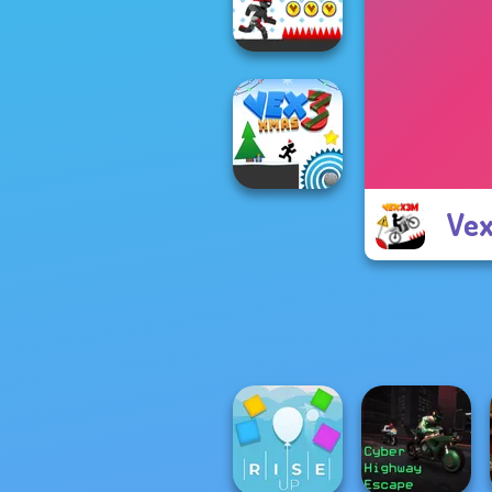
VEX Challenges
Vex 6
Ve
Vex 3 Xmas