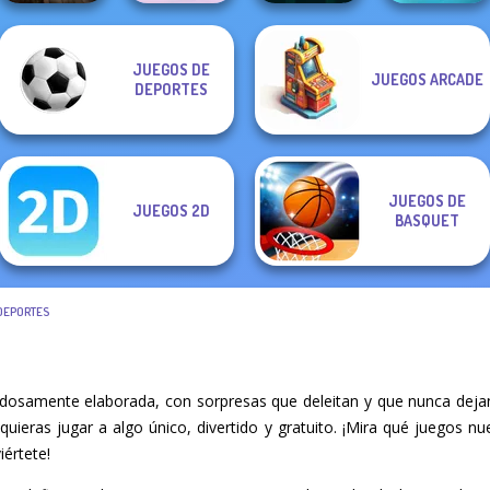
JUEGOS DE
JUEGOS ARCADE
Mystic Object
Boxing Gang
Dungeon Master
Fish Stab Getting
DEPORTES
Hunt
Stars
Knight
Big
JUEGOS DE
JUEGOS 2D
BASQUET
DEPORTES
dosamente elaborada, con sorpresas que deleitan y que nunca dejan
quieras jugar a algo único, divertido y gratuito. ¡Mira qué juegos 
iértete!