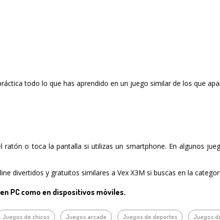
ráctica todo lo que has aprendido en un juego similar de los que apa
del ratón o toca la pantalla si utilizas un smartphone. En algunos ju
ne divertidos y gratuitos similares a Vex X3M si buscas en la catego
 en PC como en dispositivos móviles.
Juegos de chicos
Juegos arcade
Juegos de deportes
Juegos de