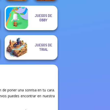
JUEGOS DE
High Speed Crazy
OBBY
Bike
Sudoku Classic
JUEGOS DE
TRIAL
 de poner una sonrisa en tu cara.
nuevos puedes encontrar en nuestra