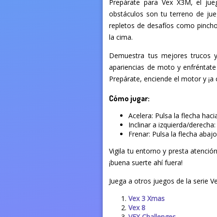
Prepárate para Vex X3M, el jue
obstáculos son tu terreno de jueg
repletos de desafíos como pinchos
la cima.
Demuestra tus mejores trucos y 
apariencias de moto y enfréntate 
Prepárate, enciende el motor y ¡a 
Cómo jugar:
Acelera: Pulsa la flecha hacia
Inclinar a izquierda/derecha:
Frenar: Pulsa la flecha abajo 
Vigila tu entorno y presta atenció
¡buena suerte ahí fuera!
Juega a otros juegos de la serie Ve
Vex 3 Xmas
Vex 8
VEX Challenges