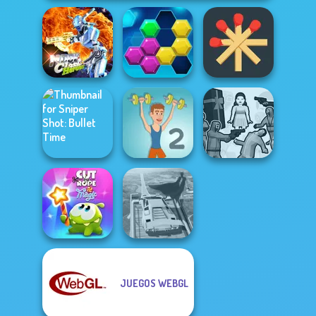
Moon Clash
Matchstick
Heroes
Puzzle Fever
Puzzles
Sniper Shot:
Squid Battle
Bullet Time
Muscle Clicker 2
Simulator
JUEGOS WEBGL
Cut The Rope
Super Hero
Magic
Driving School