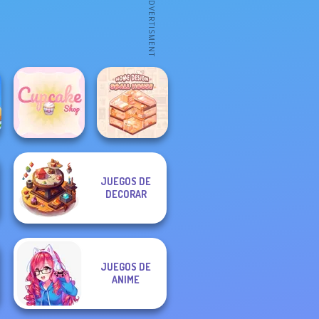
JUEGOS DE
Home Design:
DECORAR
Cupcake Shop
Small House
JUEGOS DE
ANIME