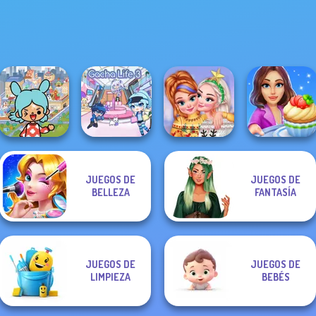
Toca Boca
JUEGOS DE
JUEGOS DE
Everything
New Christmas
Cooking Stories:
BELLEZA
FANTASÍA
Unlocked
Gacha Life 3
Sweater Design
Fun Cafe
JUEGOS DE
JUEGOS DE
LIMPIEZA
BEBÉS