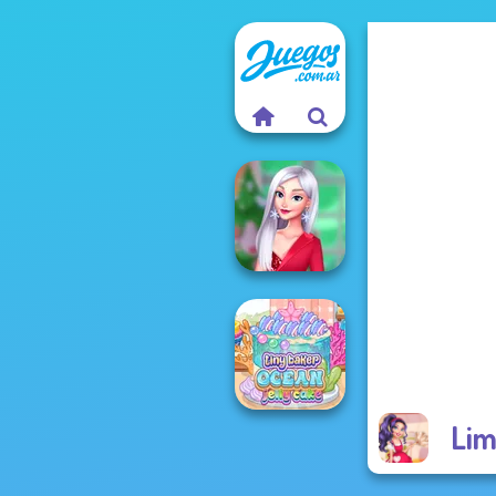
My Christmas
Party Prep
Lim
Tiny Baker Ocean