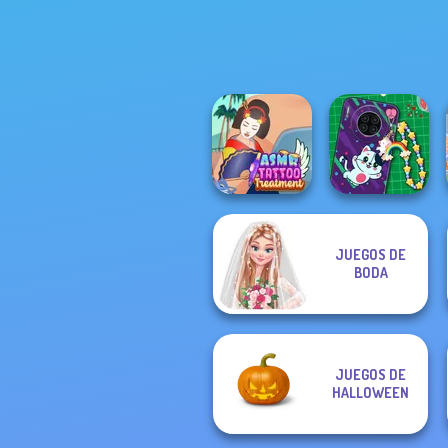
Jelly Cake
JUEGOS DE
ASMR Tattoo
DIY Phone Case
BODA
Treatment
Shop
JUEGOS DE
HALLOWEEN