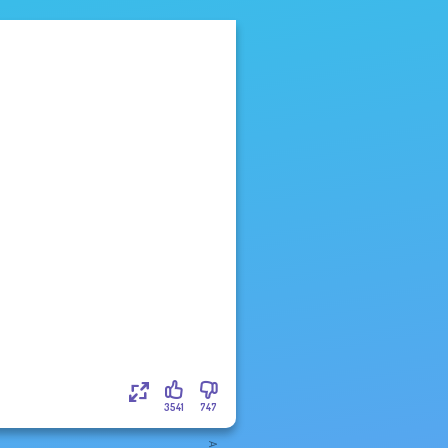
3541
747