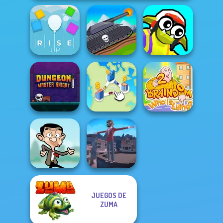
Tanks 2D: Tank
Funny Blade &
Rise Up
Wars
Magic
Dungeon Master
Braindom 2:
Knight
State Connect
Who is Lying?
JUEGOS DE
ZUMA
Mr Bean Jump
Backflip Maniac