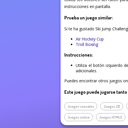
instrucciones en pantalla.
Prueba un juego similar:
Si te ha gustado Ski Jump Challen
Air Hockey Cup
Troll Boxing
Instrucciones:
Utiliza el botón izquierdo 
adicionales.
Puedes encontrar otros juegos onli
Este juego puede jugarse tanto
Juegos casuales
Juegos 2D
Juegos online
Juegos HTML5