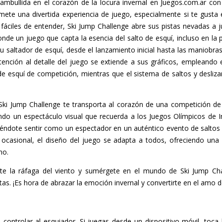
ambullida en el corazón de la locura invernal en Juegos.com.ar con
mete una divertida experiencia de juego, especialmente si te gusta 
s fáciles de entender, Ski Jump Challenge abre sus pistas nevadas a 
onde un juego que capta la esencia del salto de esquí, incluso en l
 saltador de esquí, desde el lanzamiento inicial hasta las maniobras
ención al detalle del juego se extiende a sus gráficos, empleando e
e esquí de competición, mientras que el sistema de saltos y desliza
 Ski Jump Challenge te transporta al corazón de una competición de 
ando un espectáculo visual que recuerda a los Juegos Olímpicos de 
iéndote sentir como un espectador en un auténtico evento de saltos 
casional, el diseño del juego se adapta a todos, ofreciendo una 
no.
iente la ráfaga del viento y sumérgete en el mundo de Ski Jump Ch
s. ¡Es hora de abrazar la emoción invernal y convertirte en el amo de
 controlar al esquiador. Si juegas desde un dispositivo móvil, toca 