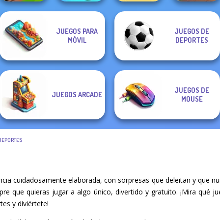
JUEGOS PARA
JUEGOS DE
Tanks 2D: Tank
Cut The Rope
Nuts & Bolts
MÓVIL
DEPORTES
Wars
Magic
Puzzle
Dr. Panda Airport
JUEGOS DE
JUEGOS ARCADE
MOUSE
DEPORTES
encia cuidadosamente elaborada, con sorpresas que deleitan y que nu
mpre que quieras jugar a algo único, divertido y gratuito. ¡Mira qué
es y diviértete!