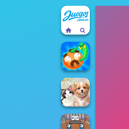
Worm Out: Brain
Teaser Games