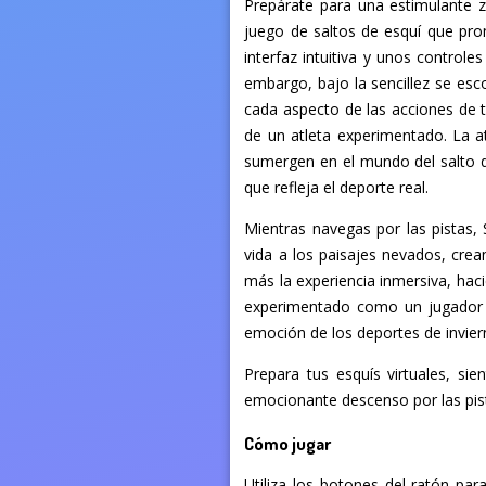
Prepárate para una estimulante z
juego de saltos de esquí que pro
interfaz intuitiva y unos controle
embargo, bajo la sencillez se esc
cada aspecto de las acciones de tu
de un atleta experimentado. La at
sumergen en el mundo del salto d
que refleja el deporte real.
Mientras navegas por las pistas,
vida a los paisajes nevados, cre
más la experiencia inmersiva, hac
experimentado como un jugador o
emoción de los deportes de invier
Prepara tus esquís virtuales, s
emocionante descenso por las pista
Cómo jugar
Utiliza los botones del ratón para