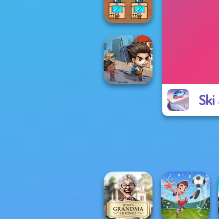
Pet Salon
Black Friday
Stacker
Ski
Last Day On Earth
Survival