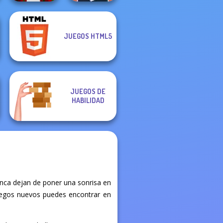
JUEGOS HTML5
Parkour Block
Cameraman vs
Xmas Special
Toilets Puzzle
JUEGOS DE
HABILIDAD
nca dejan de poner una sonrisa en
 juegos nuevos puedes encontrar en