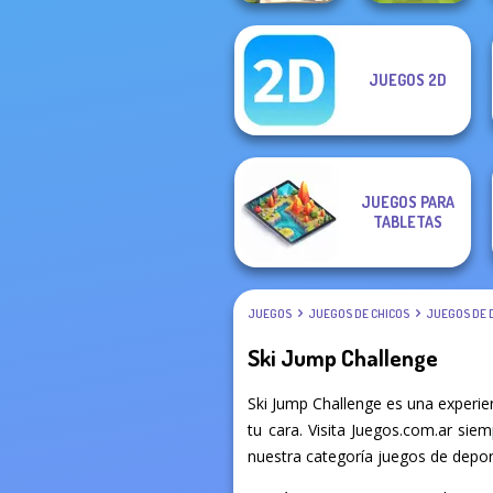
JUEGOS 2D
What Is Grandma
Football
Hiding
Superstars 2024
JUEGOS PARA
TABLETAS
JUEGOS
JUEGOS DE CHICOS
JUEGOS DE 
Ski Jump Challenge
Ski Jump Challenge es una experi
tu cara. Visita Juegos.com.ar sie
nuestra categoría juegos de deport