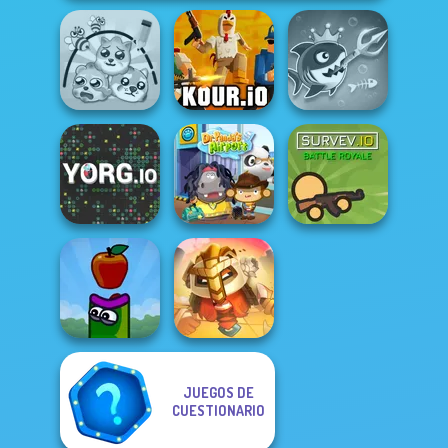
Fish Stab Getting
Protect My Dog 3
Kour.io
Big
YORG.io
Dr. Panda Airport
Survev.io
JUEGOS DE
CUESTIONARIO
For Honor
Apple Worm
Warriors io