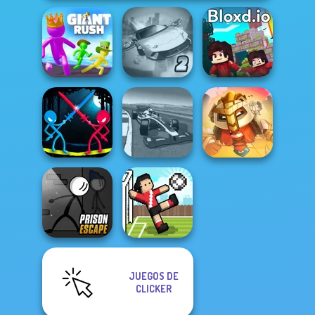
Ultimate Flying
Giant Rush!
Car 2
Bloxd.io
Stick Duel:
Grand Extreme
For Honor
Medieval Wars
Racing
Warriors io
JUEGOS DE
Prison Escape
CLICKER
Online
Soccer Random