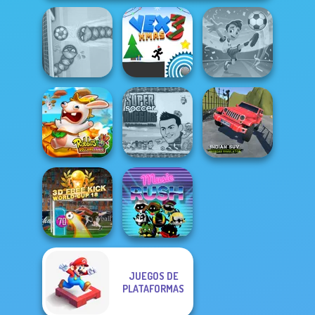
Football
Soccer Snakes
Vex 3 Xmas
Superstars 2024
Super Soccer
Indian SUV
Rabbids Volcano
Noggins
Offroad
Panic
Christmas
Simulator
JUEGOS DE
3D Free Kick
PLATAFORMAS
World Cup 18
Music Rush