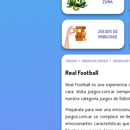
ZUMA
Clean the Ocean
Noggins
JUEGOS DE
HABILIDAD
JUEGOS
JUEGOS DE CHICOS
JUEGOS DE 
Real Football
Real Football es una experiencia
cara. Visita Juegos.com.ar siemp
nuestra categoría juegos de fútbol 
Prepárate para vivir una emocionan
Juegos.com.ar se complace en llev
emocionantes características que