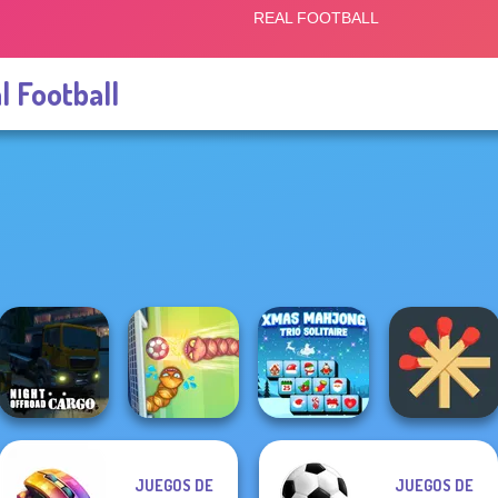
l Football
JUEGOS DE
JUEGOS DE
Night OffRoad
Xmas Mahjong
Matchstick