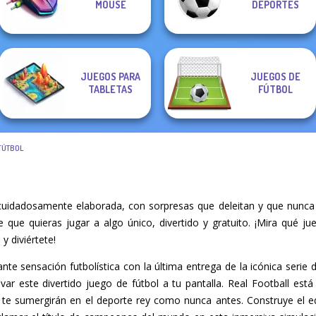
MOUSE
DEPORTES
Cargo
Soccer Snakes
Trio Solitaire
Puzzles
JUEGOS PARA
JUEGOS DE
TABLETAS
FÚTBOL
FÚTBOL
 cuidadosamente elaborada, con sorpresas que deleitan y que nunca
re que quieras jugar a algo único, divertido y gratuito. ¡Mira qué 
y diviértete!
te sensación futbolística con la última entrega de la icónica serie d
ar este divertido juego de fútbol a tu pantalla. Real Football est
 te sumergirán en el deporte rey como nunca antes. Construye el 