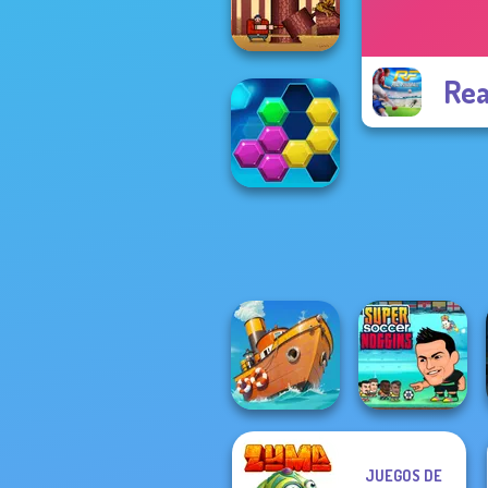
Muscle Clicker 2
Rea
Timberman
Puzzle Fever
JUEGOS DE
Super Soccer