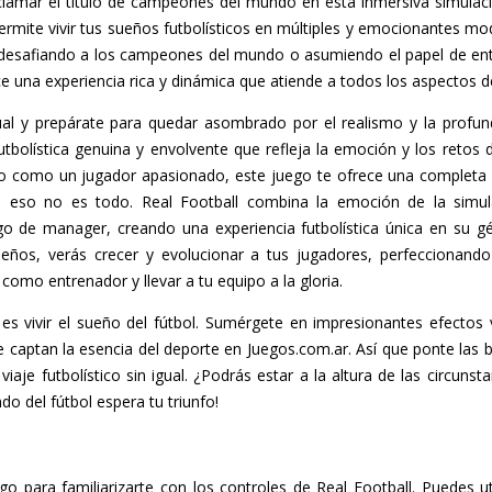
eclamar el título de campeones del mundo en esta inmersiva simulaci
ermite vivir tus sueños futbolísticos en múltiples y emocionantes mo
esafiando a los campeones del mundo o asumiendo el papel de entr
ce una experiencia rica y dinámica que atiende a todos los aspectos d
tual y prepárate para quedar asombrado por el realismo y la profund
utbolística genuina y envolvente que refleja la emoción y los retos d
 como un jugador apasionado, este juego te ofrece una completa av
o eso no es todo. Real Football combina la emoción de la simul
go de manager, creando una experiencia futbolística única en su g
eños, verás crecer y evolucionar a tus jugadores, perfeccionando 
como entrenador y llevar a tu equipo a la gloria.
es vivir el sueño del fútbol. Sumérgete en impresionantes efectos vi
 captan la esencia del deporte en Juegos.com.ar. Así que ponte las bo
aje futbolístico sin igual. ¿Podrás estar a la altura de las circuns
ndo del fútbol espera tu triunfo!
go para familiarizarte con los controles de Real Football. Puedes ut