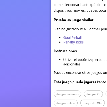
para seleccionar hacia qué direcc
dispositivos móviles, puedes tocar 
Prueba un juego similar:
Si te ha gustado Real Football pon
Goal Pinball
Penalty Kicks
Instrucciones:
Utiliza el botón izquierdo 
adicionales.
Puedes encontrar otros juegos onli
Este juego puede jugarse tanto
Juegos casuales
Juegos 2D
Juegos online
Juegos HTML5