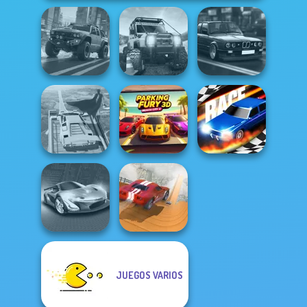
Highway Cars
4x4 Offroader
Offroad Life 3D
Traffic Racer
Super Hero
Parking Fury 3D:
Driving School
Beach City 2
Drag Race 3D
JUEGOS VARIOS
City Driver:
Grand Cyber City
Destroy Car