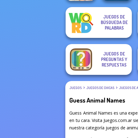
JUEGOS DE
BÚSQUEDA DE
Pet Salon
PALABRAS
Wordmeister
JUEGOS DE
PREGUNTAS Y
RESPUESTAS
JUEGOS
JUEGOS DE CHICAS
JUEGOS DE 
Guess Animal Names
Guess Animal Names es una experi
en tu cara. Visita Juegos.com.ar s
nuestra categoría juegos de animal