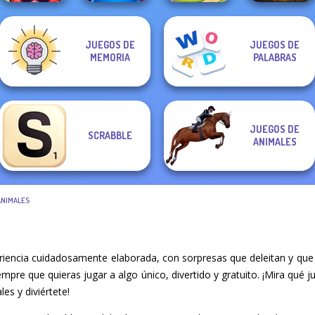
JUEGOS DE
JUEGOS DE
Bubble Shooter
MEMORIA
PALABRAS
Butterfly
Words with Owl
Dream Pet Link 2
Word Haven
JUEGOS DE
SCRABBLE
ANIMALES
ANIMALES
encia cuidadosamente elaborada, con sorpresas que deleitan y que
iempre que quieras jugar a algo único, divertido y gratuito. ¡Mira qu
es y diviértete!