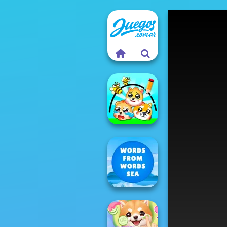
Protect My Dog 3
Words From