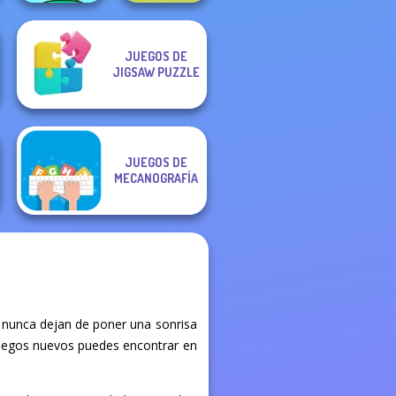
JUEGOS DE
Alphabet Lore
JIGSAW PUZZLE
Mini Monkey Mart
Maze
JUEGOS DE
MECANOGRAFÍA
 nunca dejan de poner una sonrisa
é juegos nuevos puedes encontrar en