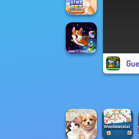
Words: Sea
ASMR Pet
Treatment
Gue
Speed Typing
Test