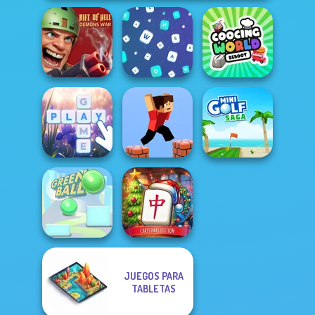
Rift of Hell:
Cooking World
Demons War
Words Match
Reborn
Bubble Letters
Parkour Block 3D
Mini Golf Saga
JUEGOS PARA
Mahjong at
TABLETAS
Home -
Green Ball
Christmas Ed...