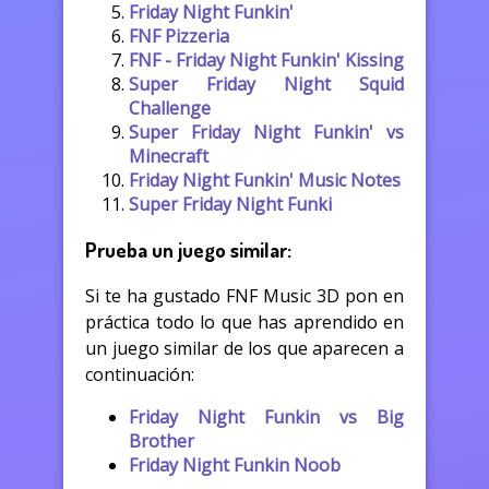
Friday Night Funkin'
FNF Pizzeria
FNF - Friday Night Funkin' Kissing
Super Friday Night Squid
Challenge
Super Friday Night Funkin' vs
Minecraft
Friday Night Funkin' Music Notes
Super Friday Night Funki
Prueba un juego similar:
Si te ha gustado FNF Music 3D pon en
práctica todo lo que has aprendido en
un juego similar de los que aparecen a
continuación:
Friday Night Funkin vs Big
Brother
Friday Night Funkin Noob