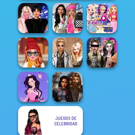
Bab's Back to
Elsa And
Wednesday
School Style
Rapunzel
Besties Fun Day
Cha...
Princess Riv...
Staying Home
Steampunk
Billie's Weekly
Christmas Eve
Wedding
Planner
JUEGOS DE
Dress up Azalea
CELEBRIDAD
Medieval
5
Princesses