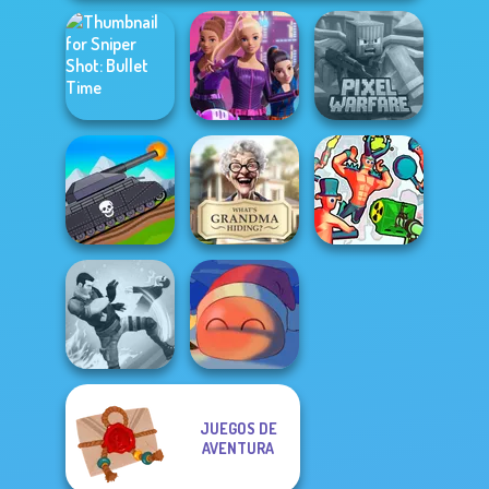
Sniper Shot:
Spy Squad
Minecraft Pixel
Bullet Time
Academy
Warfare
Tanks 2D: Tank
What Is Grandma
Wars
Hiding
Funny Shooter 2
JUEGOS DE
AVENTURA
Gang Brawlers
Fireblob Winter