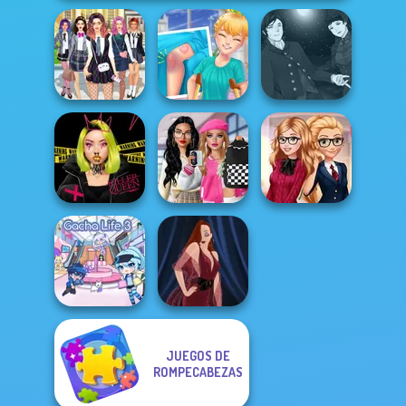
Manga Creator
College Girls
Knee Case
Vampire Hunter
Team Makeover
Simulator
P...
Bab's Back to
Urban Glam
School Style
Back To School
Warriors
Cha...
Fashionistas
JUEGOS DE
ROMPECABEZAS
Gacha Life 3
Pin-up Jessica