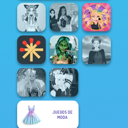
Tokyo Mew Mew
The Fly Squad:
Extreme
Creator
#squadgoals
Makeover
Ghoulish To
Matchstick
Gorgeous Cool
Puzzles
Zomb...
Medieval Woman
JUEGOS DE
Dark Mage
Manga Creator -
MODA
Creator
Fantasy World...