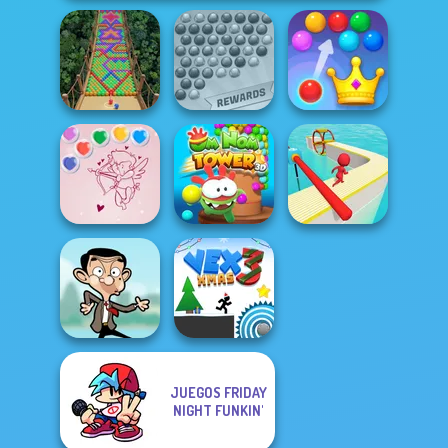
Bubble Shooter
Royal Bubble
Bubble Fall
Extreme
Blast
Bubble Shooter
Om Nom Tower
Valentine
3D
Fun Race 3D
JUEGOS FRIDAY
NIGHT FUNKIN'
Mr Bean Jump
Vex 3 Xmas