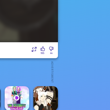
165
44