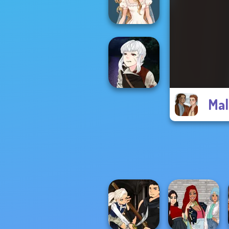
Wolf Maker
Wedding Dress
Design 2
Mal
Manga Creator
Vampire Hunter
P...