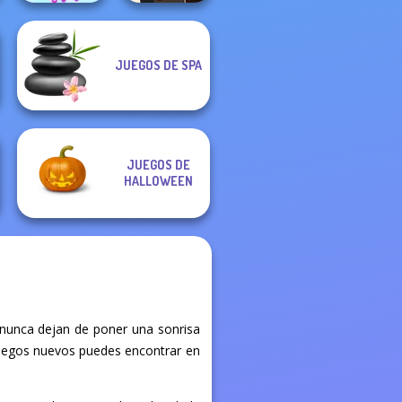
JUEGOS DE SPA
The Celebrity Way
Manga Creator -
Of Life
Fantasy World...
JUEGOS DE
HALLOWEEN
 nunca dejan de poner una sonrisa
é juegos nuevos puedes encontrar en