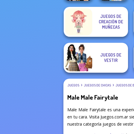
JUEGOS DE
Manga Creator
CREACIÓN DE
Vampire Hunter
The Fly Squad:
P...
MUÑECAS
#squadgoals
JUEGOS DE
VESTIR
JUEGOS
JUEGOS DE CHICAS
JUEGOS DE 
Male Male Fairytale
Male Male Fairytale es una exper
en tu cara. Visita Juegos.com.ar s
nuestra categoría juegos de vestir 