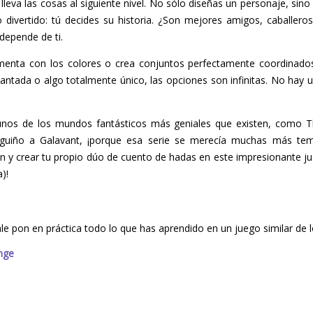
 lleva las cosas al siguiente nivel. No sólo diseñas un personaje, sin
o divertido: tú decides su historia. ¿Son mejores amigos, caballer
depende de ti.
menta con los colores o crea conjuntos perfectamente coordinados
cantada o algo totalmente único, las opciones son infinitas. No hay 
gunos de los mundos fantásticos más geniales que existen, como T
uiño a Galavant, ¡porque esa serie se merecía muchas más tem
ón y crear tu propio dúo de cuento de hadas en este impresionante jue
)!
ale pon en práctica todo lo que has aprendido en un juego similar de 
enge