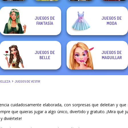
JUEGOS DE
JUEGOS DE
Medieval
Steampunk
FANTASÍA
MODA
Princesses
Goddess Freya
Wedding
Pin-up Jessica
JUEGOS DE
JUEGOS DE
BELLE
MAQUILLAR
BELLEZA
JUEGOS DE VESTIR
iencia cuidadosamente elaborada, con sorpresas que deleitan y que
iempre que quieras jugar a algo único, divertido y gratuito. ¡Mira qu
y diviértete!