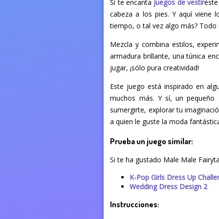
Si te encanta
juegos de vestir
éste
cabeza a los pies. Y aquí viene l
tiempo, o tal vez algo más? Todo 
Mezcla y combina estilos, experi
armadura brillante, una túnica en
jugar, ¡sólo pura creatividad!
Este juego está inspirado en al
muchos más. Y sí, un pequeño g
sumergirte, explorar tu imaginaci
a quien le guste la moda fantástica
Prueba un juego similar:
Si te ha gustado Male Male Fairyt
K-Pop Girls Dress Up Chall
Wedding Dress Design 2
Instrucciones: