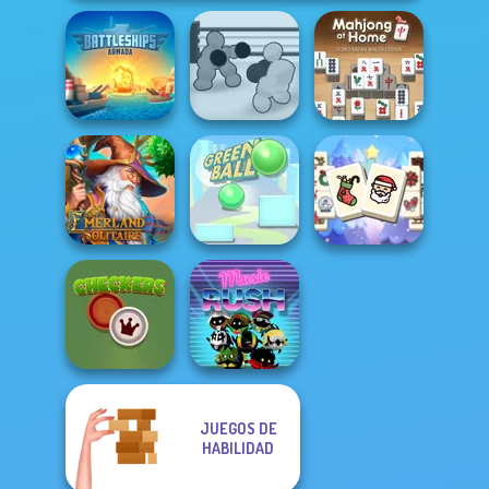
Mahjong At
Battleships
Boxing Gang
Home -
Armada
Stars
Scandinavian...
Mahjong
Emerland
Christmas
Solitaire
Green Ball
Holiday
JUEGOS DE
HABILIDAD
Checkers
Music Rush