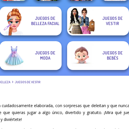
JUEGOS DE
JUEGOS DE
Zombie
Bestie Birthday
Year Round
BELLEZA FACIAL
VESTIR
Dessert Girl
Romance
Surprise
Fashionista Curly
JUEGOS DE
JUEGOS DE
MODA
BEBÉS
BELLEZA
JUEGOS DE VESTIR
a cuidadosamente elaborada, con sorpresas que deleitan y que nunca
re que quieras jugar a algo único, divertido y gratuito. ¡Mira qué 
y diviértete!