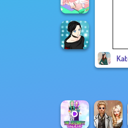
Americana
Organization
Princess
Kat
Manga Creator -
Rebels Page 2