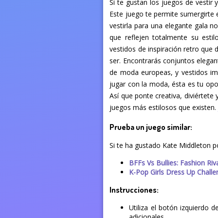
Si te gustan los juegos de vestir 
Este juego te permite sumergirte 
vestirla para una elegante gala n
que reflejen totalmente su esti
vestidos de inspiración retro que 
ser. Encontrarás conjuntos elegan
de moda europeas, y vestidos imp
jugar con la moda, ésta es tu opor
Así que ponte creativa, diviértete
juegos más estilosos que existen
Prueba un juego similar:
Si te ha gustado Kate Middleton p
BFFs Vs Bullies: Fashion Riv
K-Pop Girls Dress Up Chall
Instrucciones:
Utiliza el botón izquierdo 
adicionales.