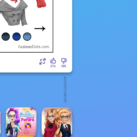
574
100