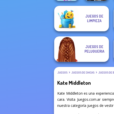
JUEGOS DE
The Celebrity Way
Steampunk
LIMPIEZA
Of Life
Wedding
JUEGOS DE
PELUQUERIA
JUEGOS
JUEGOS DE CHICAS
JUEGOS DE 
Kate Middleton
Kate Middleton es una experienci
cara. Visita Juegos.com.ar siemp
nuestra categoría juegos de vestir 