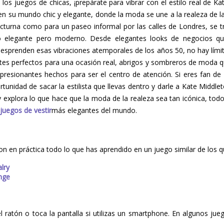
y los juegos de chicas, ¡prepárate para vibrar con el estilo real de Ka
en su mundo chic y elegante, donde la moda se une a la realeza de l
octurna como para un paseo informal por las calles de Londres, se 
lo elegante pero moderno. Desde elegantes looks de negocios qu
desprenden esas vibraciones atemporales de los años 50, no hay límit
tes perfectos para una ocasión real, abrigos y sombreros de moda q
resionantes hechos para ser el centro de atención. Si eres fan de 
tunidad de sacar la estilista que llevas dentro y darle a Kate Middle
 y explora lo que hace que la moda de la realeza sea tan icónica, tod
.
juegos de vestir
más elegantes del mundo.
on en práctica todo lo que has aprendido en un juego similar de los 
alry
enge
del ratón o toca la pantalla si utilizas un smartphone. En algunos ju