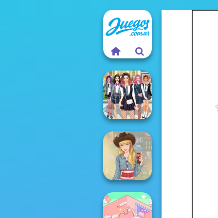
College Girls
Team Makeover