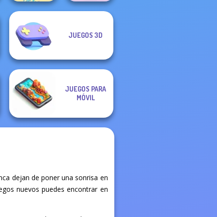
JUEGOS 3D
Boxing Gang
Bike Jump
Stars
JUEGOS PARA
MÓVIL
nca dejan de poner una sonrisa en
 juegos nuevos puedes encontrar en