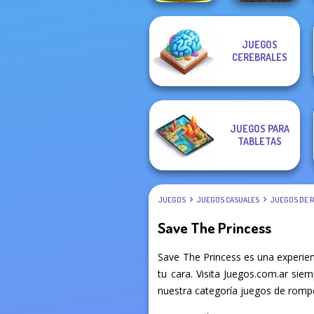
Giant Sushi:
JUEGOS
Merge Master
Real Drift
CEREBRALES
Game
Multiplayer
JUEGOS PARA
TABLETAS
JUEGOS
JUEGOS CASUALES
JUEGOS DE 
Save The Princess
Save The Princess es una experie
tu cara. Visita Juegos.com.ar sie
nuestra categoría juegos de rompe