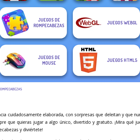
JUEGOS DE
JUEGOS WEBGL
Parkour Block
ROMPECABEZAS
Xmas Special
Pool Master 3D
Egg Farm
Beaver Weaver
JUEGOS DE
JUEGOS HTML5
MOUSE
ROMPECABEZAS
ncia cuidadosamente elaborada, con sorpresas que deleitan y que nu
mpre que quieras jugar a algo único, divertido y gratuito. ¡Mira qué
cabezas y diviértete!