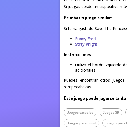
Si juegas desde un dispositivo móvi
Prueba un juego similar:
Si te ha gustado Save The Princes
Funny Fred
Stray Knight
Instrucciones:
Utiliza el botón izquierdo 
adicionales.
Puedes encontrar otros juegos o
rompecabezas.
Este juego puede jugarse tanto
Juegos casuales
Juegos 3D
Juegos para móvil
Juegos para 