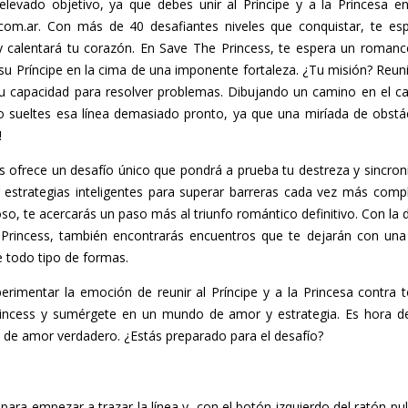
elevado objetivo, ya que debes unir al Príncipe y a la Princesa e
.com.ar. Con más de 40 desafiantes niveles que conquistar, te es
y calentará tu corazón. En Save The Princess, te espera un roman
u Príncipe en la cima de una imponente fortaleza. ¿Tu misión? Reuni
 tu capacidad para resolver problemas. Dibujando un camino en el ca
 sueltes esa línea demasiado pronto, ya que una miríada de obstá
!
 ofrece un desafío único que pondrá a prueba tu destreza y sincron
lar estrategias inteligentes para superar barreras cada vez más co
o, te acercarás un paso más al triunfo romántico definitivo. Con la 
rincess, también encontrarás encuentros que te dejarán con una gr
e todo tipo de formas.
erimentar la emoción de reunir al Príncipe y a la Princesa contra 
ncess y sumérgete en un mundo de amor y estrategia. Es hora de 
ria de amor verdadero. ¿Estás preparado para el desafío?
para empezar a trazar la línea y, con el botón izquierdo del ratón puls