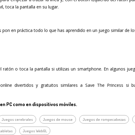
l, toca la pantalla en su lugar.
s pon en práctica todo lo que has aprendido en un juego similar de l
del ratón o toca la pantalla si utilizas un smartphone. En algunos ju
nline divertidos y gratuitos similares a Save The Princess si 
 en PC como en dispositivos móviles.
Juegos cerebrales
Juegos de mouse
Juegos de rompecabezas
tabletas
Juegos WebGL