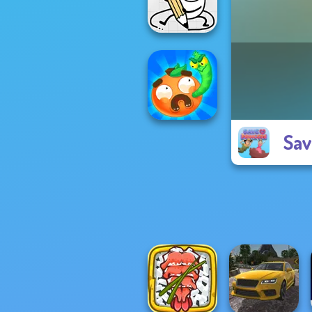
Soccer Random
Egg Adventure
Sav
Worm Out: Brain
Teaser Games