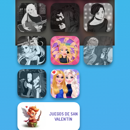
Manga Creator
Manga Creator -
Vampire Hunter
Manga Creator -
Fantasy World...
P...
Rebels Page 2
Manga Creator
Manga Creator
Vampire Hunter
Extreme
World Of
P...
Makeover
Fantasy...
JUEGOS DE SAN
Manga Creator -
VALENTÍN
Fantasy World...
BFFs Night Out