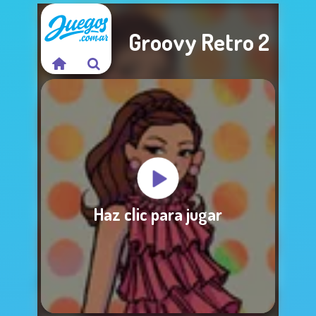
Groovy Retro 2
Lo sentimos, este
Haz clic para jugar
juego no está disponible.