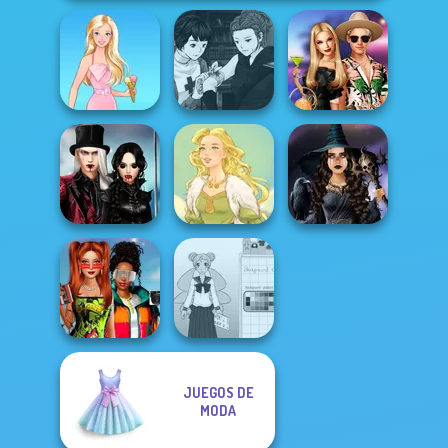
Manga Creator
Vampire Hunter
BFFs' Birthday
Barbie
P...
Bash For Babs
Twilight
Enchantment
Mystic Coven The
Vampire R...
Goddess Freya
Sisterhood of...
JUEGOS DE
Babs And
Friends Love
School Girl Dress
MODA
Match Pr...
Up V3