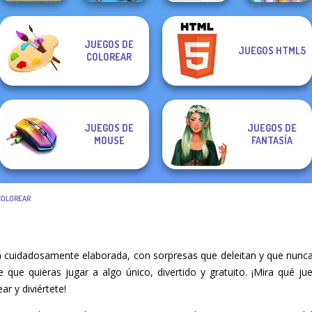
JUEGOS DE
JUEGOS HTML5
Mahjong Sweet
COLOREAR
The Cargo
Merge Brainrot
Egg Adventure
Easter
JUEGOS DE
JUEGOS DE
MOUSE
FANTASÍA
COLOREAR
 cuidadosamente elaborada, con sorpresas que deleitan y que nunca
re que quieras jugar a algo único, divertido y gratuito. ¡Mira qué 
ar y diviértete!