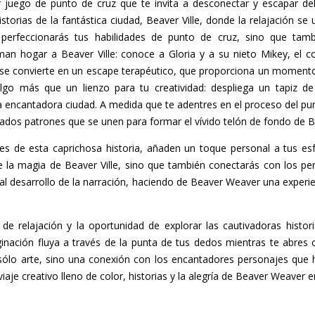
uego de punto de cruz que te invita a desconectar y escapar del 
orias de la fantástica ciudad, Beaver Ville, donde la relajación se 
o perfeccionarás tus habilidades de punto de cruz, sino que tam
an hogar a Beaver Ville: conoce a Gloria y a su nieto Mikey, el c
e convierte en un escape terapéutico, que proporciona un momento d
algo más que un lienzo para tu creatividad: despliega un tapiz de 
la encantadora ciudad. A medida que te adentres en el proceso del pun
incados patrones que se unen para formar el vívido telón de fondo de Be
ales de esta caprichosa historia, añaden un toque personal a tus es
de la magia de Beaver Ville, sino que también conectarás con los p
l desarrollo de la narración, haciendo de Beaver Weaver una experi
e relajación y la oportunidad de explorar las cautivadoras histor
nación fluya a través de la punta de tus dedos mientras te abres
ólo arte, sino una conexión con los encantadores personajes que h
aje creativo lleno de color, historias y la alegría de Beaver Weaver 