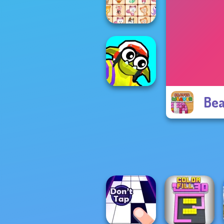
Obby Flip
Dream Pet Link
Bea
Funny Blade &
Magic