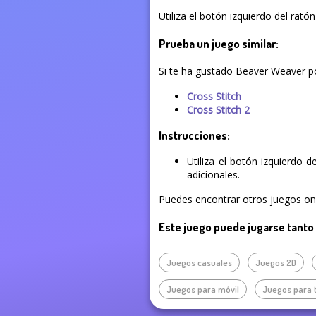
Utiliza el botón izquierdo del rató
Prueba un juego similar:
Si te ha gustado Beaver Weaver po
Cross Stitch
Cross Stitch 2
Instrucciones:
Utiliza el botón izquierdo 
adicionales.
Puedes encontrar otros juegos onli
Este juego puede jugarse tanto
Juegos casuales
Juegos 2D
Juegos para móvil
Juegos para 