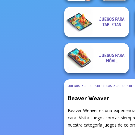
JUEGOS PARA
TABLETAS
Don't Tap
Color Fill 3D
JUEGOS PARA
MÓVIL
JUEGOS
JUEGOS DE CHICAS
JUEGOS DE 
Beaver Weaver
Beaver Weaver es una experiencia
cara. Visita Juegos.com.ar siemp
nuestra categoría juegos de colore