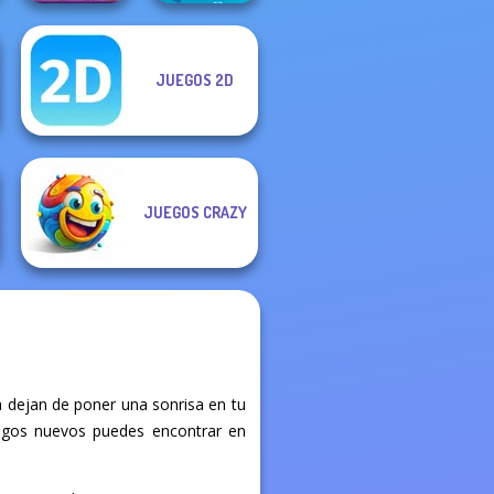
JUEGOS 2D
Cute Coloring
Fruit Mahjong
Games
JUEGOS CRAZY
 dejan de poner una sonrisa en tu
juegos nuevos puedes encontrar en