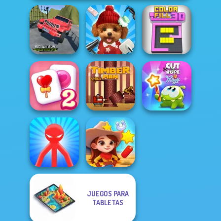
Indian SUV
Offroad
Simulator
Pet Salon 2
Color Fill 3D
Solitaire
Cut The Rope
Mahjong Candy 2
Timberman
Magic
JUEGOS PARA
Red Stickman vs
TABLETAS
Monster School
Wild West Match