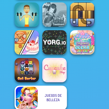
ASMR Tattoo
Muscle Clicker
Treatment
Free the Ball
Dolly's
Restaurant
Tiny Baker Ocean
Organising
YORG.io
Jelly Cake
JUEGOS DE
BELLEZA
Cat Sorter Puzzle
Cupcake Shop