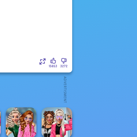
15653
3272