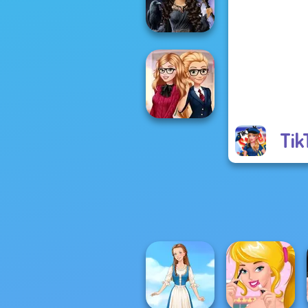
Police
Mystic Coven The
Sisterhood of...
Tik
Back To School
Fashionistas