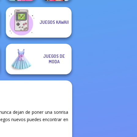
School
JUEGOS KAWAII
Popularity
BFFs Vs Bullies:
Challenge
Fashion Rival...
JUEGOS DE
MODA
 nunca dejan de poner una sonrisa
é juegos nuevos puedes encontrar en