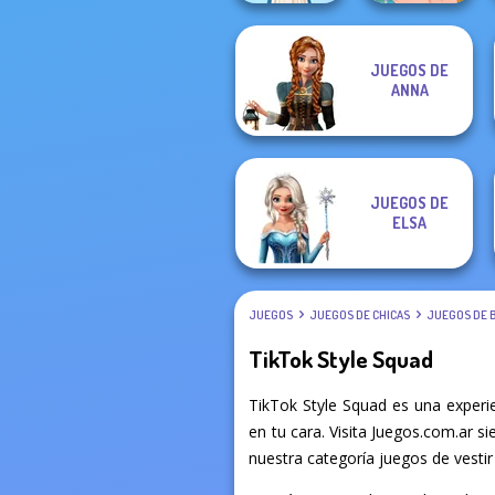
JUEGOS DE
Ellie's Morning
ANNA
Folklore Fashion
Routine
JUEGOS DE
ELSA
JUEGOS
JUEGOS DE CHICAS
JUEGOS DE 
TikTok Style Squad
TikTok Style Squad es una experi
en tu cara. Visita Juegos.com.ar s
nuestra categoría juegos de vestir 