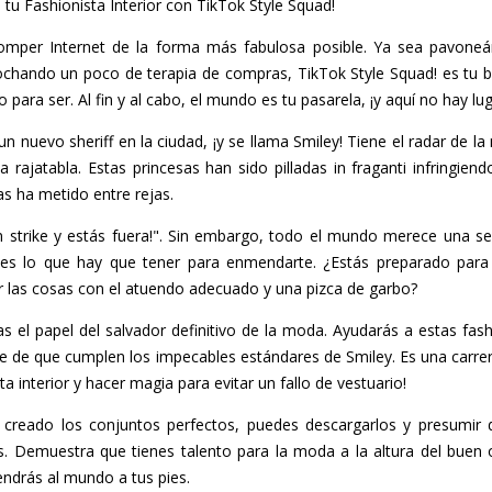
a tu Fashionista Interior con TikTok Style Squad!
omper Internet de la forma más fabulosa posible. Ya sea pavoneán
hando un poco de terapia de compras, TikTok Style Squad! es tu bill
para ser. Al fin y al cabo, el mundo es tu pasarela, ¡y aquí no hay lu
n nuevo sheriff en la ciudad, ¡y se llama Smiley! Tiene el radar de 
 a rajatabla. Estas princesas han sido pilladas in fraganti infringie
as ha metido entre rejas.
¡Un strike y estás fuera!". Sin embargo, todo el mundo merece una s
s lo que hay que tener para enmendarte. ¿Estás preparado para 
r las cosas con el atuendo adecuado y una pizca de garbo?
el papel del salvador definitivo de la moda. Ayudarás a estas fash
 de que cumplen los impecables estándares de Smiley. Es una carrera 
ta interior y hacer magia para evitar un fallo de vestuario!
creado los conjuntos perfectos, puedes descargarlos y presumir d
. Demuestra que tienes talento para la moda a la altura del buen 
endrás al mundo a tus pies.