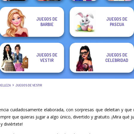
Elsa And
JUEGOS DE
JUEGOS DE
Wednesday
Spin The Bottle
Rapunzel
BARBIE
PASCUA
Besties Fun Day
Style Exchange...
BFFs Night Out
Princess Riv...
JUEGOS DE
JUEGOS DE
VESTIR
CELEBRIDAD
BELLEZA
JUEGOS DE VESTIR
encia cuidadosamente elaborada, con sorpresas que deleitan y que
iempre que quieras jugar a algo único, divertido y gratuito. ¡Mira qu
y diviértete!