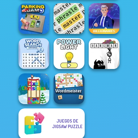
Parking Jam
Phrasle Master
Billionaires
Word Search
Universe 2
Power Light
Hangman
JUEGOS DE
JIGSAW PUZZLE
Pixel Christmas
Wordmeister