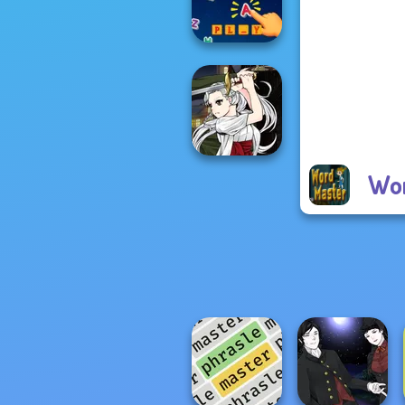
la Cucina
Word Hunt
Wor
Manga Creator
Vampire Hunter
P...