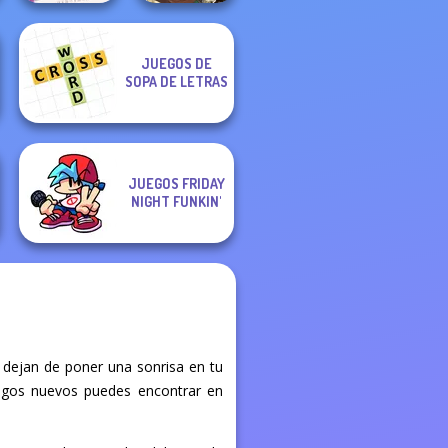
Cryptogram:
JUEGOS DE
Word Brain
Manga Creator -
SOPA DE LETRAS
Puzzle
Fantasy World...
JUEGOS FRIDAY
NIGHT FUNKIN'
dejan de poner una sonrisa en tu
juegos nuevos puedes encontrar en