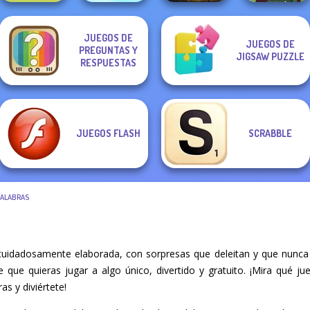
JUEGOS DE
JUEGOS DE
PREGUNTAS Y
Alphabet Lore
Bloons Tower
JIGSAW PUZZLE
Maze
RESPUESTAS
Defense
Word Haven
Medieval Woman
JUEGOS FLASH
SCRABBLE
PALABRAS
cuidadosamente elaborada, con sorpresas que deleitan y que nunca 
re que quieras jugar a algo único, divertido y gratuito. ¡Mira qué 
as y diviértete!