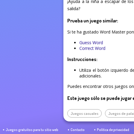
¡Ayuda a la niña a escapar de lo
salida?
Prueba un juego similar:
Si te ha gustado Word Master pon 
Guess Word
Correct Word
Instrucciones:
Utiliza el botón izquierdo 
adicionales.
Puedes encontrar otros juegos onli
Este juego sólo se puede jugar 
Juegos casuales
Juegos de pala
Juegos gratuitos para tu sitio web
Contacto
Política de privacidad