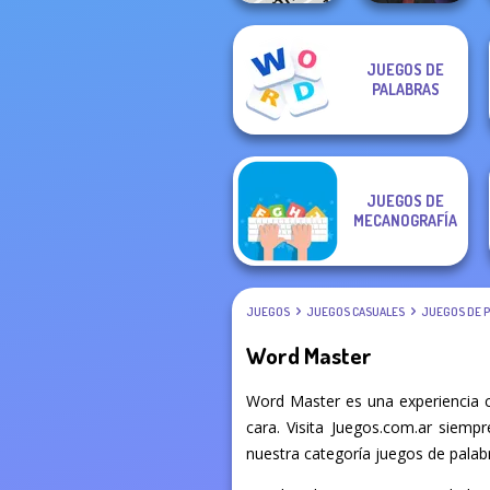
Manga Creator
JUEGOS DE
Vampire Hunter
PALABRAS
Phrasle Master
P...
JUEGOS DE
MECANOGRAFÍA
JUEGOS
JUEGOS CASUALES
JUEGOS DE 
Word Master
Word Master es una experiencia 
cara. Visita Juegos.com.ar siemp
nuestra categoría juegos de palabr