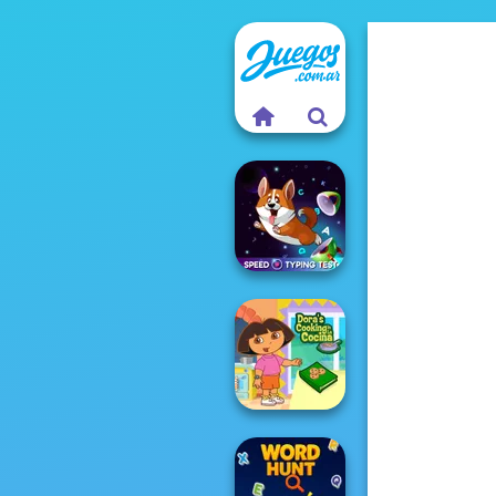
Speed Typing
Test
Dora Cooking in