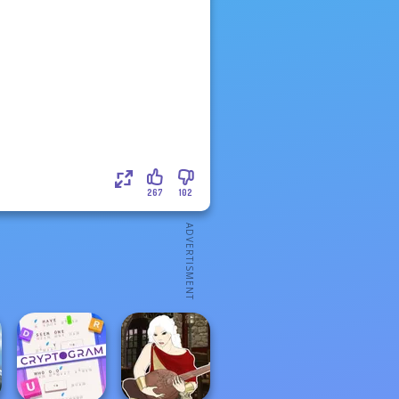
267
102